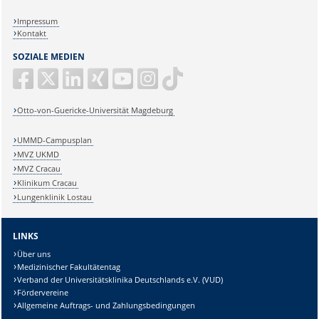
Impressum
Kontakt
SOZIALE MEDIEN
Otto-von-Guericke-Universität Magdeburg
UMMD-Campusplan
MVZ UKMD
MVZ Cracau
Klinikum Cracau
Lungenklinik Lostau
LINKS
Über uns
Medizinischer Fakultätentag
Verband der Universitätsklinika Deutschlands e.V. (VUD)
Fördervereine
Allgemeine Auftrags- und Zahlungsbedingungen