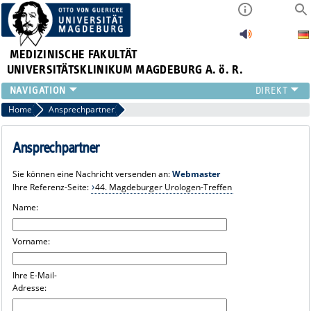
MEDIZINISCHE FAKULTÄT
UNIVERSITÄTSKLINIKUM MAGDEBURG A. ö. R.
INSTITUTE
Home
Ansprechpartner
KLINIKEN
ZENTRALE EINRICHTUNGEN
Ansprechpartner
FORSCHUNG
Sie können eine Nachricht versenden an:
Webmaster
PRESSE
Ihre Referenz-Seite:
44. Magdeburger Urologen-Treffen
ÜBER UNS
Name:
INTERNATIONAL
INTRANET
Vorname:
Ihre E-Mail-
Adresse: