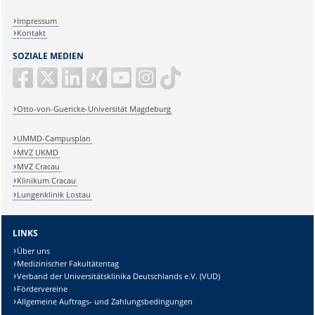
Impressum
Kontakt
SOZIALE MEDIEN
Otto-von-Guericke-Universität Magdeburg
UMMD-Campusplan
MVZ UKMD
MVZ Cracau
Klinikum Cracau
Lungenklinik Lostau
LINKS
Über uns
Medizinischer Fakultätentag
Verband der Universitätsklinika Deutschlands e.V. (VUD)
Fördervereine
Allgemeine Auftrags- und Zahlungsbedingungen