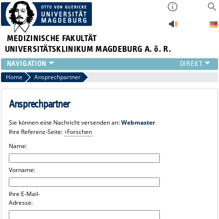
MEDIZINISCHE FAKULTÄT
UNIVERSITÄTSKLINIKUM MAGDEBURG A. ö. R.
INSTITUTE
Home
Ansprechpartner
KLINIKEN
ZENTRALE EINRICHTUNGEN
Ansprechpartner
FORSCHUNG
Sie können eine Nachricht versenden an:
Webmaster
PRESSE
Ihre Referenz-Seite:
Forschen
ÜBER UNS
Name:
INTERNATIONAL
INTRANET
Vorname:
Ihre E-Mail-
Adresse: