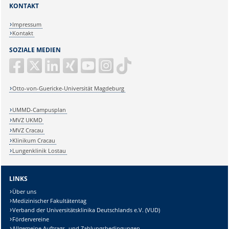
KONTAKT
Impressum
Kontakt
SOZIALE MEDIEN
Otto-von-Guericke-Universität Magdeburg
UMMD-Campusplan
MVZ UKMD
MVZ Cracau
Klinikum Cracau
Lungenklinik Lostau
LINKS
Über uns
Medizinischer Fakultätentag
Verband der Universitätsklinika Deutschlands e.V. (VUD)
Fördervereine
Allgemeine Auftrags- und Zahlungsbedingungen