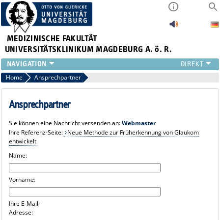
MEDIZINISCHE FAKULTÄT
UNIVERSITÄTSKLINIKUM MAGDEBURG A. ö. R.
INSTITUTE
Home
Ansprechpartner
KLINIKEN
ZENTRALE EINRICHTUNGEN
Ansprechpartner
FORSCHUNG
Sie können eine Nachricht versenden an:
Webmaster
PRESSE
Ihre Referenz-Seite:
Neue Methode zur Früherkennung von Glaukom
ÜBER UNS
entwickelt
INTERNATIONAL
Name:
INTRANET
Vorname:
Ihre E-Mail-
Adresse: