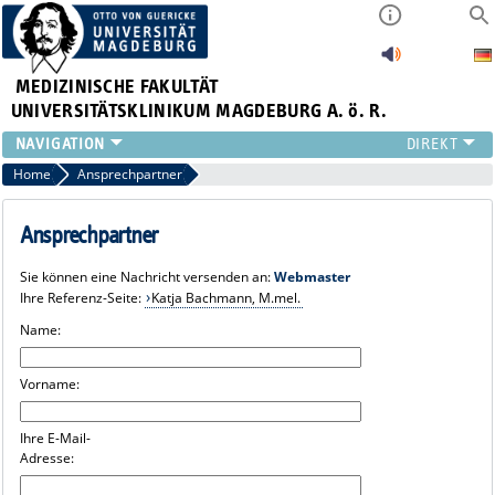
MEDIZINISCHE FAKULTÄT
UNIVERSITÄTSKLINIKUM MAGDEBURG A. ö. R.
INSTITUTE
Home
Ansprechpartner
KLINIKEN
ZENTRALE EINRICHTUNGEN
Ansprechpartner
FORSCHUNG
Sie können eine Nachricht versenden an:
Webmaster
PRESSE
Ihre Referenz-Seite:
Katja Bachmann, M.mel.
ÜBER UNS
Name:
INTERNATIONAL
INTRANET
Vorname:
Ihre E-Mail-
Adresse: