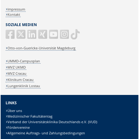
Impressum
Kontakt
SOZIALE MEDIEN
Otto-von-Guericke-Universität Magdeburg
UMMD-Campusplan
MVZ UKMD
MVZ Cracau
Klinikum Cracau
Lungenklinik Lostau
LINKS
Über uns
Medizinischer Fakultätentag
Verband der Universitätsklinika Deutschlands e.V. (VUD)
Fördervereine
Allgemeine Auftrags- und Zahlungsbedingungen