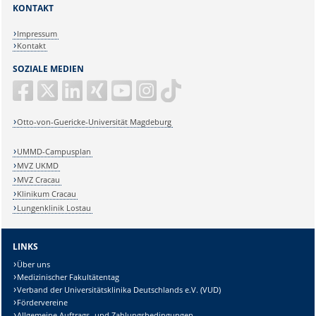
KONTAKT
Impressum
Kontakt
SOZIALE MEDIEN
Otto-von-Guericke-Universität Magdeburg
UMMD-Campusplan
MVZ UKMD
MVZ Cracau
Klinikum Cracau
Lungenklinik Lostau
LINKS
Über uns
Medizinischer Fakultätentag
Verband der Universitätsklinika Deutschlands e.V. (VUD)
Fördervereine
Allgemeine Auftrags- und Zahlungsbedingungen