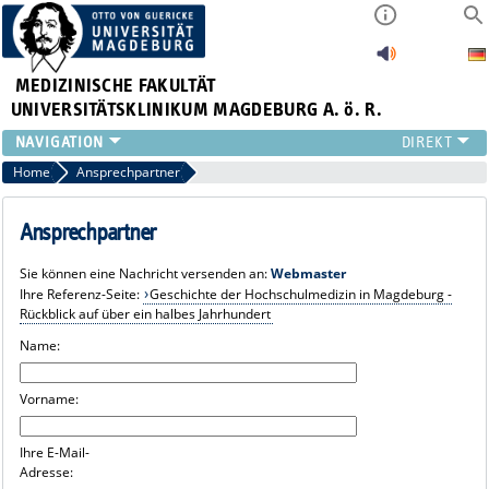
MEDIZINISCHE FAKULTÄT
UNIVERSITÄTSKLINIKUM MAGDEBURG A. ö. R.
INSTITUTE
Home
Ansprechpartner
KLINIKEN
ZENTRALE EINRICHTUNGEN
Ansprechpartner
FORSCHUNG
Sie können eine Nachricht versenden an:
Webmaster
PRESSE
Ihre Referenz-Seite:
Geschichte der Hochschulmedizin in Magdeburg -
ÜBER UNS
Rückblick auf über ein halbes Jahrhundert
INTERNATIONAL
Name:
INTRANET
Vorname:
Ihre E-Mail-
Adresse: