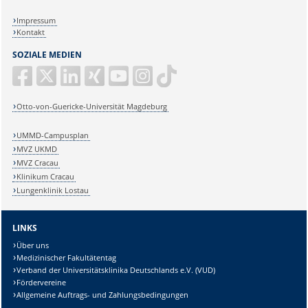
Impressum
Kontakt
SOZIALE MEDIEN
Otto-von-Guericke-Universität Magdeburg
UMMD-Campusplan
MVZ UKMD
MVZ Cracau
Klinikum Cracau
Lungenklinik Lostau
LINKS
Über uns
Medizinischer Fakultätentag
Verband der Universitätsklinika Deutschlands e.V. (VUD)
Fördervereine
Allgemeine Auftrags- und Zahlungsbedingungen