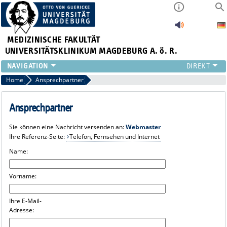
MEDIZINISCHE FAKULTÄT
UNIVERSITÄTSKLINIKUM MAGDEBURG A. ö. R.
INSTITUTE
Home
Ansprechpartner
KLINIKEN
ZENTRALE EINRICHTUNGEN
Ansprechpartner
FORSCHUNG
Sie können eine Nachricht versenden an:
Webmaster
PRESSE
Ihre Referenz-Seite:
Telefon, Fernsehen und Internet
ÜBER UNS
Name:
INTERNATIONAL
INTRANET
Vorname:
Ihre E-Mail-
Adresse: