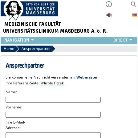
MEDIZINISCHE FAKULTÄT
UNIVERSITÄTSKLINIKUM MAGDEBURG A. ö. R.
INSTITUTE
Home
Ansprechpartner
KLINIKEN
ZENTRALE EINRICHTUNGEN
Ansprechpartner
FORSCHUNG
Sie können eine Nachricht versenden an:
Webmaster
PRESSE
Ihre Referenz-Seite:
Nicole Fitzek
ÜBER UNS
Name:
INTERNATIONAL
INTRANET
Vorname:
Ihre E-Mail-
Adresse: