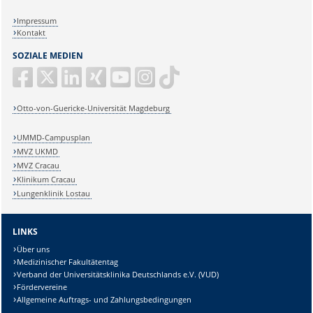
Impressum
Kontakt
SOZIALE MEDIEN
Otto-von-Guericke-Universität Magdeburg
UMMD-Campusplan
MVZ UKMD
MVZ Cracau
Klinikum Cracau
Lungenklinik Lostau
LINKS
Über uns
Medizinischer Fakultätentag
Verband der Universitätsklinika Deutschlands e.V. (VUD)
Fördervereine
Allgemeine Auftrags- und Zahlungsbedingungen