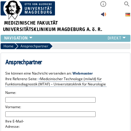
MEDIZINISCHE FAKULTÄT
UNIVERSITÄTSKLINIKUM MAGDEBURG A. ö. R.
INSTITUTE
Home
Ansprechpartner
KLINIKEN
ZENTRALE EINRICHTUNGEN
Ansprechpartner
FORSCHUNG
Sie können eine Nachricht versenden an:
Webmaster
PRESSE
Ihre Referenz-Seite:
Medizinischer Technologe (m/w/d) für
ÜBER UNS
Funktionsdiagnostik (MTAF) – Universitätsklinik für Neurologie
INTERNATIONAL
Name:
INTRANET
Vorname:
Ihre E-Mail-
Adresse: