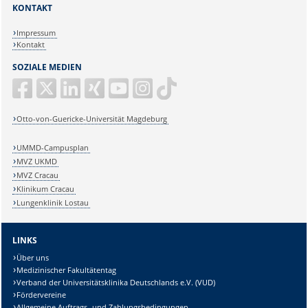
KONTAKT
Impressum
Kontakt
SOZIALE MEDIEN
Otto-von-Guericke-Universität Magdeburg
UMMD-Campusplan
MVZ UKMD
MVZ Cracau
Klinikum Cracau
Lungenklinik Lostau
LINKS
Über uns
Medizinischer Fakultätentag
Verband der Universitätsklinika Deutschlands e.V. (VUD)
Fördervereine
Allgemeine Auftrags- und Zahlungsbedingungen