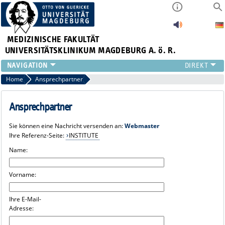
MEDIZINISCHE FAKULTÄT
UNIVERSITÄTSKLINIKUM MAGDEBURG A. ö. R.
INSTITUTE
Home
Ansprechpartner
KLINIKEN
ZENTRALE EINRICHTUNGEN
Ansprechpartner
FORSCHUNG
Sie können eine Nachricht versenden an:
Webmaster
PRESSE
Ihre Referenz-Seite:
INSTITUTE
ÜBER UNS
Name:
INTERNATIONAL
INTRANET
Vorname:
Ihre E-Mail-
Adresse: