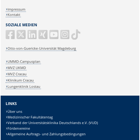
Impressum
Kontakt
SOZIALE MEDIEN
Otto-von-Guericke-Universität Magdeburg
UMMD-Campusplan
MVZ UKMD
MVZ Cracau
Klinikum Cracau
Lungenklinik Lostau
LINKS
Über uns
Medizinischer Fakultätentag
Verband der Universitätsklinika Deutschlands e.V. (VUD)
Fördervereine
Allgemeine Auftrags- und Zahlungsbedingungen