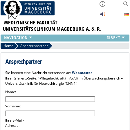
MEDIZINISCHE FAKULTÄT
UNIVERSITÄTSKLINIKUM MAGDEBURG A. ö. R.
INSTITUTE
Home
Ansprechpartner
KLINIKEN
ZENTRALE EINRICHTUNGEN
Ansprechpartner
FORSCHUNG
Sie können eine Nachricht versenden an:
Webmaster
PRESSE
Ihre Referenz-Seite:
Pflegefachkraft (m/w/d) im Überwachungsbereich –
ÜBER UNS
Universitätsklinik für Neurochirurgie (CHN4I)
INTERNATIONAL
Name:
INTRANET
Vorname:
Ihre E-Mail-
Adresse: