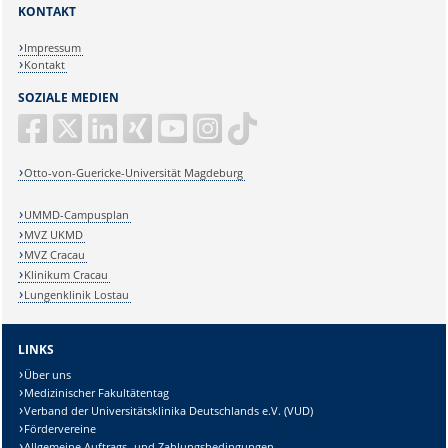
KONTAKT
Impressum
Kontakt
SOZIALE MEDIEN
Otto-von-Guericke-Universität Magdeburg
UMMD-Campusplan
MVZ UKMD
MVZ Cracau
Klinikum Cracau
Lungenklinik Lostau
LINKS
Über uns
Medizinischer Fakultätentag
Verband der Universitätsklinika Deutschlands e.V. (VUD)
Fördervereine
Allgemeine Auftrags- und Zahlungsbedingungen