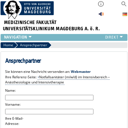
MEDIZINISCHE FAKULTÄT
UNIVERSITÄTSKLINIKUM MAGDEBURG A. ö. R.
INSTITUTE
Home
Ansprechpartner
KLINIKEN
ZENTRALE EINRICHTUNGEN
Ansprechpartner
FORSCHUNG
Sie können eine Nachricht versenden an:
Webmaster
PRESSE
Ihre Referenz-Seite:
Notfallsanitäter (m/w/d) im Intensivbereich –
ÜBER UNS
Anästhesiologie und Intensivtherapie
INTERNATIONAL
Name:
INTRANET
Vorname:
Ihre E-Mail-
Adresse: