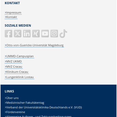
KONTAKT
Impressum
Kontakt
SOZIALE MEDIEN
Otto-von-Guericke-Universität Magdeburg
UMMD-Campusplan
MVZ UKMD
MVZ Cracau
Klinikum Cracau
Lungenklinik Lostau
LINKS
Über uns
Medizinischer Fakultätentag
Verband der Universitätsklinika Deutschlands e.V. (VUD)
Fördervereine
Allgemeine Auftrags- und Zahlungsbedingungen