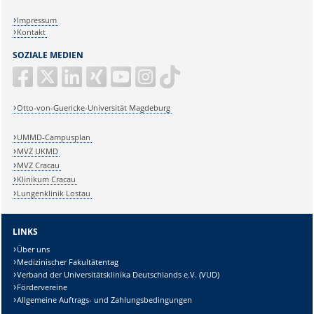
Impressum
Kontakt
SOZIALE MEDIEN
Otto-von-Guericke-Universität Magdeburg
UMMD-Campusplan
MVZ UKMD
MVZ Cracau
Klinikum Cracau
Lungenklinik Lostau
LINKS
Über uns
Medizinischer Fakultätentag
Verband der Universitätsklinika Deutschlands e.V. (VUD)
Fördervereine
Allgemeine Auftrags- und Zahlungsbedingungen