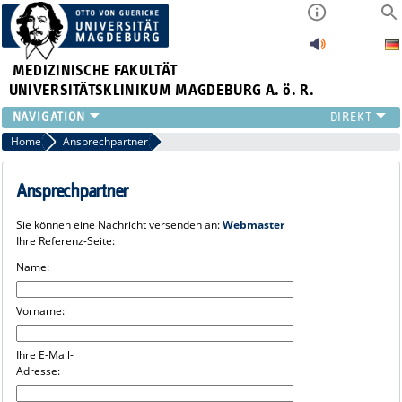
MEDIZINISCHE FAKULTÄT
UNIVERSITÄTSKLINIKUM MAGDEBURG A. ö. R.
INSTITUTE
Home
Ansprechpartner
KLINIKEN
ZENTRALE EINRICHTUNGEN
Ansprechpartner
FORSCHUNG
Sie können eine Nachricht versenden an:
Webmaster
PRESSE
Ihre Referenz-Seite:
ÜBER UNS
Name:
INTERNATIONAL
INTRANET
Vorname:
Ihre E-Mail-
Adresse: