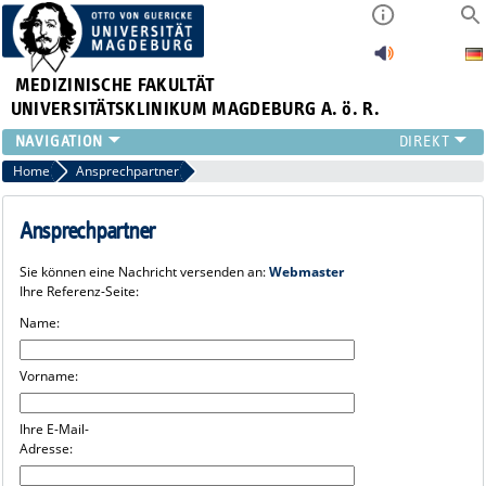
MEDIZINISCHE FAKULTÄT
UNIVERSITÄTSKLINIKUM MAGDEBURG A. ö. R.
INSTITUTE
Home
Ansprechpartner
KLINIKEN
ZENTRALE EINRICHTUNGEN
Ansprechpartner
FORSCHUNG
Sie können eine Nachricht versenden an:
Webmaster
PRESSE
Ihre Referenz-Seite:
ÜBER UNS
Name:
INTERNATIONAL
INTRANET
Vorname:
Ihre E-Mail-
Adresse: