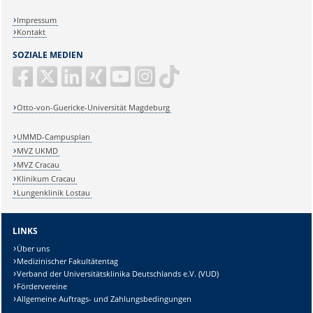
Impressum
Kontakt
SOZIALE MEDIEN
Otto-von-Guericke-Universität Magdeburg
UMMD-Campusplan
MVZ UKMD
MVZ Cracau
Klinikum Cracau
Lungenklinik Lostau
LINKS
Über uns
Medizinischer Fakultätentag
Verband der Universitätsklinika Deutschlands e.V. (VUD)
Fördervereine
Allgemeine Auftrags- und Zahlungsbedingungen