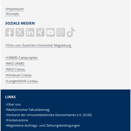
Impressum
Kontakt
SOZIALE MEDIEN
Otto-von-Guericke-Universität Magdeburg
UMMD-Campusplan
MVZ UKMD
MVZ Cracau
Klinikum Cracau
Lungenklinik Lostau
LINKS
Über uns
Medizinischer Fakultätentag
Verband der Universitätsklinika Deutschlands e.V. (VUD)
Fördervereine
Allgemeine Auftrags- und Zahlungsbedingungen