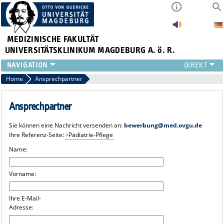
MEDIZINISCHE FAKULTÄT
UNIVERSITÄTSKLINIKUM MAGDEBURG A. ö. R.
INSTITUTE
Home
Ansprechpartner
KLINIKEN
ZENTRALE EINRICHTUNGEN
Ansprechpartner
FORSCHUNG
Sie können eine Nachricht versenden an:
bewerbung@med.ovgu.de
PRESSE
Ihre Referenz-Seite:
Pädiatrie-Pflege
ÜBER UNS
Name:
INTERNATIONAL
INTRANET
Vorname:
Ihre E-Mail-
Adresse: