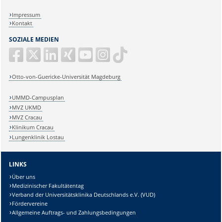
Impressum
Kontakt
SOZIALE MEDIEN
Otto-von-Guericke-Universität Magdeburg
UMMD-Campusplan
MVZ UKMD
MVZ Cracau
Klinikum Cracau
Lungenklinik Lostau
LINKS
Über uns
Medizinischer Fakultätentag
Verband der Universitätsklinika Deutschlands e.V. (VUD)
Fördervereine
Allgemeine Auftrags- und Zahlungsbedingungen