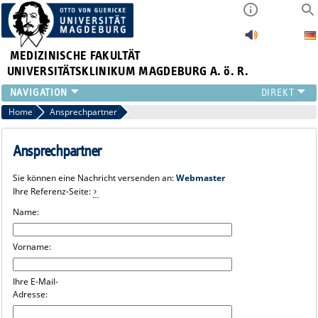
MEDIZINISCHE FAKULTÄT
UNIVERSITÄTSKLINIKUM MAGDEBURG A. ö. R.
INSTITUTE
Home
Ansprechpartner
KLINIKEN
ZENTRALE EINRICHTUNGEN
Ansprechpartner
FORSCHUNG
Sie können eine Nachricht versenden an:
Webmaster
PRESSE
Ihre Referenz-Seite:
ÜBER UNS
Name:
INTERNATIONAL
INTRANET
Vorname:
Ihre E-Mail-
Adresse: