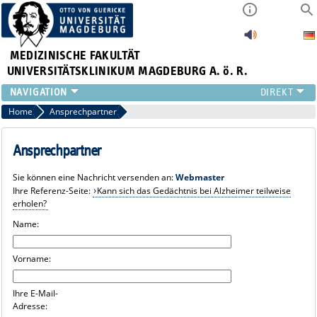
MEDIZINISCHE FAKULTÄT
UNIVERSITÄTSKLINIKUM MAGDEBURG A. ö. R.
INSTITUTE
Home
Ansprechpartner
KLINIKEN
ZENTRALE EINRICHTUNGEN
Ansprechpartner
FORSCHUNG
Sie können eine Nachricht versenden an:
Webmaster
PRESSE
Ihre Referenz-Seite:
Kann sich das Gedächtnis bei Alzheimer teilweise
ÜBER UNS
erholen?
INTERNATIONAL
Name:
INTRANET
Vorname:
Ihre E-Mail-
Adresse: