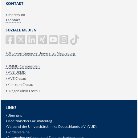
KONTAKT
Impressum
Kontakt
SOZIALE MEDIEN
Otto-von-Guericke-Universität Magdeburg
UMMD-Campusplan
MVZ UKMD
MVZ Cracau
Klinikum Cracau
Lungenklinik Lostau
LINKS
Über uns
Medizinischer Fakultätentag
Verband der Universitätsklinika Deutschlands e.V. (VUD)
Fördervereine
Allgemeine Auftrags- und Zahlungsbedingungen