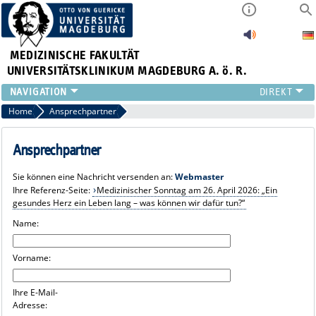
MEDIZINISCHE FAKULTÄT
UNIVERSITÄTSKLINIKUM MAGDEBURG A. ö. R.
INSTITUTE
Home
Ansprechpartner
KLINIKEN
ZENTRALE EINRICHTUNGEN
Ansprechpartner
FORSCHUNG
Sie können eine Nachricht versenden an:
Webmaster
PRESSE
Ihre Referenz-Seite:
Medizinischer Sonntag am 26. April 2026: „Ein
ÜBER UNS
gesundes Herz ein Leben lang – was können wir dafür tun?“
INTERNATIONAL
Name:
INTRANET
Vorname:
Ihre E-Mail-
Adresse: