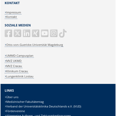
KONTAKT
Impressum
Kontakt
SOZIALE MEDIEN
Otto-von-Guericke-Universität Magdeburg
UMMD-Campusplan
MVZ UKMD
MVZ Cracau
Klinikum Cracau
Lungenklinik Lostau
LINKS
Über uns
Medizinischer Fakultätentag
Verband der Universitätsklinika Deutschlands e.V. (VUD)
Fördervereine
Allgemeine Auftrags- und Zahlungsbedingungen