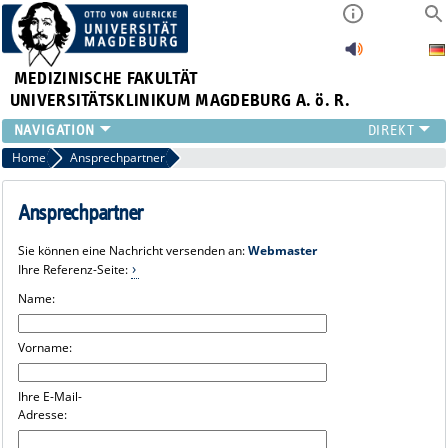
MEDIZINISCHE FAKULTÄT
UNIVERSITÄTSKLINIKUM MAGDEBURG A. ö. R.
INSTITUTE
Home
Ansprechpartner
KLINIKEN
ZENTRALE EINRICHTUNGEN
Ansprechpartner
FORSCHUNG
Sie können eine Nachricht versenden an:
Webmaster
PRESSE
Ihre Referenz-Seite:
ÜBER UNS
Name:
INTERNATIONAL
INTRANET
Vorname:
Ihre E-Mail-
Adresse: