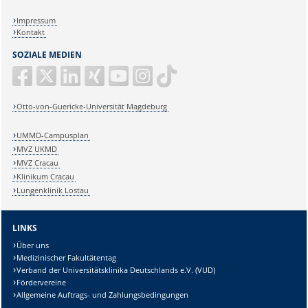
Impressum
Kontakt
SOZIALE MEDIEN
Otto-von-Guericke-Universität Magdeburg
UMMD-Campusplan
MVZ UKMD
MVZ Cracau
Klinikum Cracau
Lungenklinik Lostau
LINKS
Über uns
Medizinischer Fakultätentag
Verband der Universitätsklinika Deutschlands e.V. (VUD)
Fördervereine
Allgemeine Auftrags- und Zahlungsbedingungen