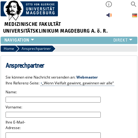
MEDIZINISCHE FAKULTÄT
UNIVERSITÄTSKLINIKUM MAGDEBURG A. ö. R.
INSTITUTE
Home
Ansprechpartner
KLINIKEN
ZENTRALE EINRICHTUNGEN
Ansprechpartner
FORSCHUNG
Sie können eine Nachricht versenden an:
Webmaster
PRESSE
Ihre Referenz-Seite:
„Wenn Vielfalt gewinnt, gewinnen wir alle“
ÜBER UNS
Name:
INTERNATIONAL
INTRANET
Vorname:
Ihre E-Mail-
Adresse: