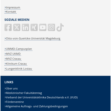
Impressum
Kontakt
SOZIALE MEDIEN
Otto-von-Guericke-Universität Magdeburg
UMMD-Campusplan
MVZ UKMD
MVZ Cracau
Klinikum Cracau
Lungenklinik Lostau
LINKS
Über uns
Medizinischer Fakultätentag
Verband der Universitätsklinika Deutschlands e.V. (VUD)
Fördervereine
Allgemeine Auftrags- und Zahlungsbedingungen