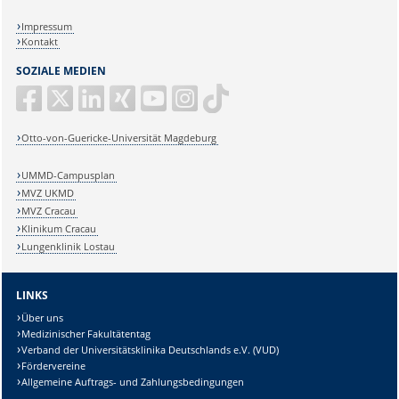
Impressum
Kontakt
SOZIALE MEDIEN
Otto-von-Guericke-Universität Magdeburg
UMMD-Campusplan
MVZ UKMD
MVZ Cracau
Klinikum Cracau
Lungenklinik Lostau
LINKS
Über uns
Medizinischer Fakultätentag
Verband der Universitätsklinika Deutschlands e.V. (VUD)
Fördervereine
Allgemeine Auftrags- und Zahlungsbedingungen