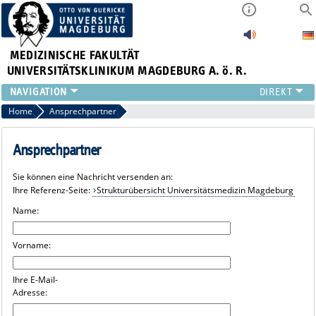
MEDIZINISCHE FAKULTÄT
UNIVERSITÄTSKLINIKUM MAGDEBURG A. ö. R.
INSTITUTE
Home
Ansprechpartner
KLINIKEN
ZENTRALE EINRICHTUNGEN
Ansprechpartner
FORSCHUNG
Sie können eine Nachricht versenden an:
PRESSE
Ihre Referenz-Seite:
Strukturübersicht Universitätsmedizin Magdeburg
ÜBER UNS
Name:
INTERNATIONAL
INTRANET
Vorname:
Ihre E-Mail-
Adresse: