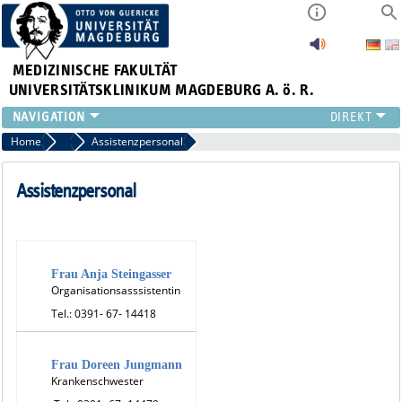
MEDIZINISCHE FAKULTÄT
UNIVERSITÄTSKLINIKUM MAGDEBURG A. ö. R.
INSTITUTE
Home
Unser Team
Assistenzpersonal
KLINIKEN
ZENTRALE EINRICHTUNGEN
Assistenzpersonal
FORSCHUNG
PRESSE
ÜBER UNS
INTERNATIONAL
Frau Anja Steingasser
Organisationsasssistentin
INTRANET
Tel.: 0391- 67- 14418
Frau Doreen Jungmann
Krankenschwester