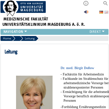
MEDIZINISCHE FAKULTÄT
UNIVERSITÄTSKLINIKUM MAGDEBURG A. ö. R.
INSTITUTE
Home
Unser Team
Leitung
KLINIKEN
ZENTRALE EINRICHTUNGEN
Leitung
FORSCHUNG
PRESSE
Dr. med. Birgit Doßow
ÜBER UNS
INTERNATIONAL
- Fachärztin für Arbeitsmedizin
- Fachkunde im Strahlenschutz für
INTRANET
arbeitsmedizinische Vorsorge ber
strahlenexponierter Personen
- Ermächtigung für die arbeitsmed
Vorsorge beruflich strahlenexponi
Personen
-Fortbildung Ernährungsmedizin