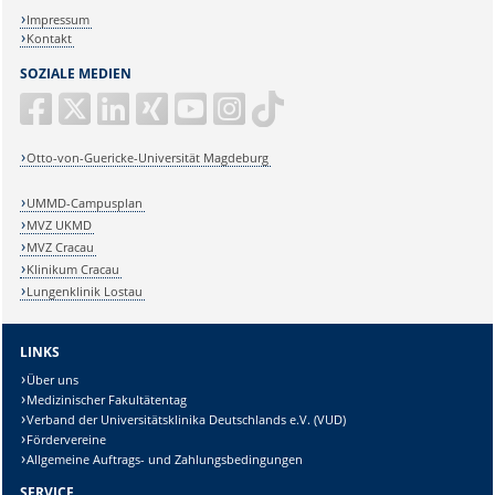
Impressum
Kontakt
SOZIALE MEDIEN
Otto-von-Guericke-Universität Magdeburg
UMMD-Campusplan
MVZ UKMD
MVZ Cracau
Klinikum Cracau
Lungenklinik Lostau
LINKS
Über uns
Medizinischer Fakultätentag
Verband der Universitätsklinika Deutschlands e.V. (VUD)
Fördervereine
Allgemeine Auftrags- und Zahlungsbedingungen
SERVICE