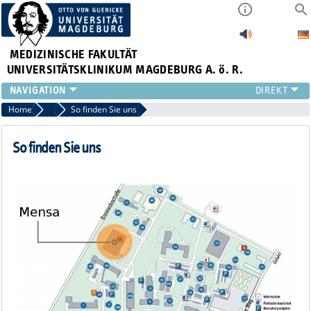
MEDIZINISCHE FAKULTÄT
UNIVERSITÄTSKLINIKUM MAGDEBURG A. ö. R.
INSTITUTE
Home
MUKS
So finden Sie uns
KLINIKEN
ZENTRALE EINRICHTUNGEN
So finden Sie uns
FORSCHUNG
PRESSE
ÜBER UNS
INTERNATIONAL
INTRANET