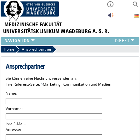
MEDIZINISCHE FAKULTÄT
UNIVERSITÄTSKLINIKUM MAGDEBURG A. ö. R.
INSTITUTE
Home
Ansprechpartner
KLINIKEN
ZENTRALE EINRICHTUNGEN
Ansprechpartner
FORSCHUNG
Sie können eine Nachricht versenden an:
PRESSE
Ihre Referenz-Seite:
Marketing, Kommunikation und Medien
ÜBER UNS
Name:
INTERNATIONAL
INTRANET
Vorname:
Ihre E-Mail-
Adresse: