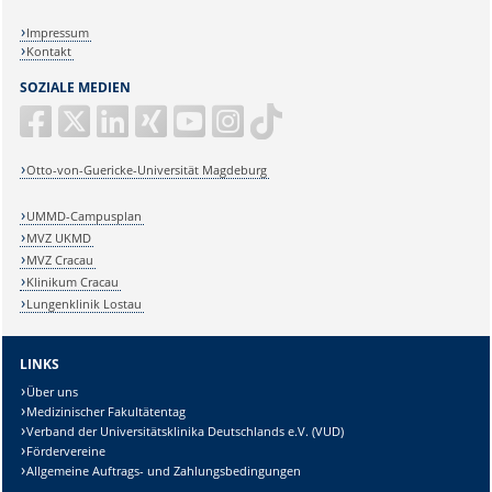
Impressum
Kontakt
SOZIALE MEDIEN
Otto-von-Guericke-Universität Magdeburg
UMMD-Campusplan
MVZ UKMD
MVZ Cracau
Klinikum Cracau
Lungenklinik Lostau
LINKS
Über uns
Medizinischer Fakultätentag
Verband der Universitätsklinika Deutschlands e.V. (VUD)
Fördervereine
Allgemeine Auftrags- und Zahlungsbedingungen