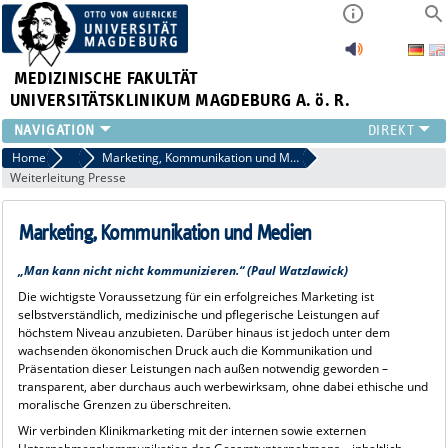
MEDIZINISCHE FAKULTÄT
UNIVERSITÄTSKLINIKUM MAGDEBURG A. ö. R.
INSTITUTE
Home
Presse
Marketing, Kommunikation und Medien
Weiterleitung Presse
KLINIKEN
ZENTRALE EINRICHTUNGEN
Marketing, Kommunikation und Medien
FORSCHUNG
PRESSE
„Man kann nicht nicht kommunizieren.“ (Paul Watzlawick)
ÜBER UNS
Die wichtigste Voraussetzung für ein erfolgreiches Marketing ist
INTERNATIONAL
selbstverständlich, medizinische und pflegerische Leistungen auf
INTRANET
höchstem Niveau anzubieten. Darüber hinaus ist jedoch unter dem
wachsenden ökonomischen Druck auch die Kommunikation und
Präsentation dieser Leistungen nach außen notwendig geworden –
transparent, aber durchaus auch werbewirksam, ohne dabei ethische und
moralische Grenzen zu überschreiten.
Wir verbinden Klinikmarketing mit der internen sowie externen