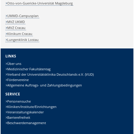
Otto-von-Guericke-Universität Magdeburg
UMMD-Campusplan
MVZ UKMD
MVZ Cracau
Klinikum Cracau
Lungenklinik Lostau
LINKS
Über uns
Medizinischer Fakultätentag
Verband der Universitätsklinika Deutschlands e.V. (VUD)
Fördervereine
Allgemeine Auftrags- und Zahlungsbedingungen
SERVICE
Personensuche
Kliniken/Institute/Einrichtungen
Veranstaltungskalender
Barrierefreiheit
Beschwerdemanagement