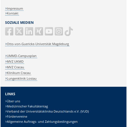
Impressum
Kontakt
SOZIALE MEDIEN
Otto-von-Guericke-Universität Magdeburg
UMMD-Campusplan
MVZ UKMD
MVZ Cracau
Klinikum Cracau
Lungenklinik Lostau
LINKS
Über uns
Medizinischer Fakultätentag
Verband der Universitätsklinika Deutschlands e.V. (VUD)
Fördervereine
Allgemeine Auftrags- und Zahlungsbedingungen