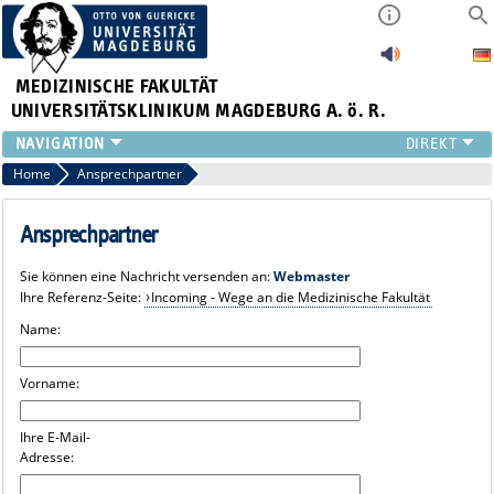
MEDIZINISCHE FAKULTÄT
UNIVERSITÄTSKLINIKUM MAGDEBURG A. ö. R.
INSTITUTE
Home
Ansprechpartner
KLINIKEN
ZENTRALE EINRICHTUNGEN
Ansprechpartner
FORSCHUNG
Sie können eine Nachricht versenden an:
Webmaster
PRESSE
Ihre Referenz-Seite:
Incoming - Wege an die Medizinische Fakultät
ÜBER UNS
Name:
INTERNATIONAL
INTRANET
Vorname:
Ihre E-Mail-
Adresse: