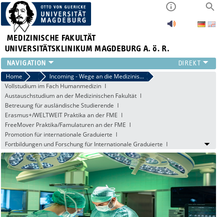
MEDIZINISCHE FAKULTÄT
UNIVERSITÄTSKLINIKUM MAGDEBURG A. ö. R.
INSTITUTE
Home
Akademisches Auslandsamt der Medizinischen Fakultät
Incoming - Wege an die Medizinische Fakultät
Vollstudium im Fach Humanmedizin
KLINIKEN
Austauschstudium an der Medizinischen Fakultät
ZENTRALE EINRICHTUNGEN
Betreuung für ausländische Studierende
FORSCHUNG
Erasmus+/WELTWEIT Praktika an der FME
PRESSE
FreeMover Praktika/Famulaturen an der FME
Promotion für internationale Graduierte
ÜBER UNS
Fortbildungen und Forschung für Internationale Graduierte
INTERNATIONAL
INTRANET