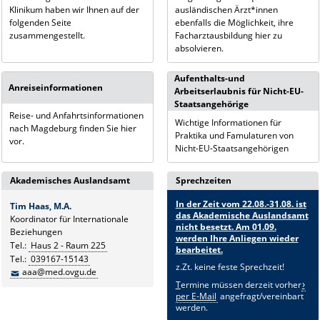
Klinikum haben wir Ihnen auf der
ausländischen Ärzt*innen
folgenden Seite
ebenfalls die Möglichkeit, ihre
zusammengestellt.
Facharztausbildung hier zu
absolvieren.
Aufenthalts-und
Anreiseinformationen
Arbeitserlaubnis für Nicht-EU-
Staatsangehörige
Reise- und Anfahrtsinformationen
Wichtige Informationen für
nach Magdeburg finden Sie hier
Praktika und Famulaturen von
vor.
Nicht-EU-Staatsangehörigen
Akademisches Auslandsamt
Sprechzeiten
In der Zeit vom 22.08.-31.08. ist
Tim Haas, M.A.
das Akademische Auslandsamt
Koordinator für Internationale
nicht besetzt. Am 01.09.
Beziehungen
werden Ihre Anliegen wieder
Tel.:
Haus 2 - Raum 225
bearbeitet.
Tel.:
039167-15143
z.Zt. keine feste Sprechzeit!
aaa@med.ovgu.de
T
ermine müssen derzeit vorher
per E-Mail
angefragt/vereinbart
werden.