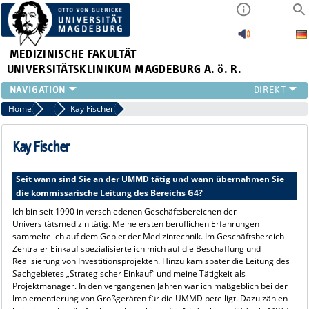
MEDIZINISCHE FAKULTÄT
UNIVERSITÄTSKLINIKUM MAGDEBURG A. ö. R.
INSTITUTE
Home
#TeamUMMD
Kay Fischer
KLINIKEN
ZENTRALE EINRICHTUNGEN
Kay Fischer
FORSCHUNG
PRESSE
Seit wann sind Sie an der UMMD tätig und wann übernahmen Sie
die kommissarische Leitung des Bereichs G4?
ÜBER UNS
INTERNATIONAL
Ich bin seit 1990 in verschiedenen Geschäftsbereichen der
Universitätsmedizin tätig. Meine ersten beruflichen Erfahrungen
INTRANET
sammelte ich auf dem Gebiet der Medizintechnik. Im Geschäftsbereich
Zentraler Einkauf spezialisierte ich mich auf die Beschaffung und
Realisierung von Investitionsprojekten. Hinzu kam später die Leitung des
Sachgebietes „Strategischer Einkauf“ und meine Tätigkeit als
Projektmanager. In den vergangenen Jahren war ich maßgeblich bei der
Implementierung von Großgeräten für die UMMD beteiligt. Dazu zählen