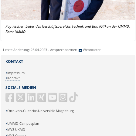
Kay Fischer, Leiter des Geschäftsbereichs Technik und Bau (G4) an der UMMD.
Foto: UMMD
Letzte Änderung: 25.04.2023 - Ansprechpartner:
Webmaster
KONTAKT
Impressum
Kontakt
SOZIALE MEDIEN
Otto-von-Guericke-Universität Magdeburg
UMMD-Campusplan
MVZ UKMD
MVZ Cracau