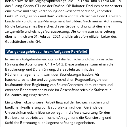
beispielsweise die Angiographieanlage, die 1,5 Tesla- und 3 Tesla MRT`s,
das Sliding-Gantry-CT und der DaVinci-OP-Roboter. Dadurch bestand stets
eine aktive und enge Verzahnung der Geschäftsbereiche „Zentraler
Einkauf“ und „Technik und Bau“. Zudem konnte ich mich auf den Gebieten
Leadership und Change-Management fortbilden. Nach meiner Auffassung
für die Leitung eines Bereiches dieser Größenordnung ist dies eine
zeitgemäße und wichtige Voraussetzung. Die kommissarische Leitung
übernahm ich am 01. Februar 2021 und bin ab sofort offiziell Leiter des
Geschäftsbereichs G4.
Was genau gehört zu Ihrem Aufgaben-Portfolio?
In meinen Aufgabenbereich gehört die fachliche und disziplinarische
Führung der Abteilungen G4.1 – G4.3. Diese umfassen zum einen die
Bauplanung- und Durchführung, die Betriebstechnik, das
Flächenmanagement mitsamt der Betriebsorganisation. Für
haushaltsrechtliche und vergaberechtlichen Fragestellungen, der
kaufmännischen Begleitung von Baumaßnahmen, dem internen und
externen Berichtswesen wurde im Geschäftsbereich die Stabsstelle
Baucontrolling eingerichtet.
Ein großer Fokus unserer Arbeit liegt auf der fachtechnischen und
baulichen Realisierung von Bauprojekten auf dem Gelände der
Universitätsmedizin. Ebenso obliegt mir die Verantwortung für den
Betrieb aller betriebstechnischen Anlagen und die Realisierung und
fachliche Betreuung aller Liegenschaftsangelegenheiten.