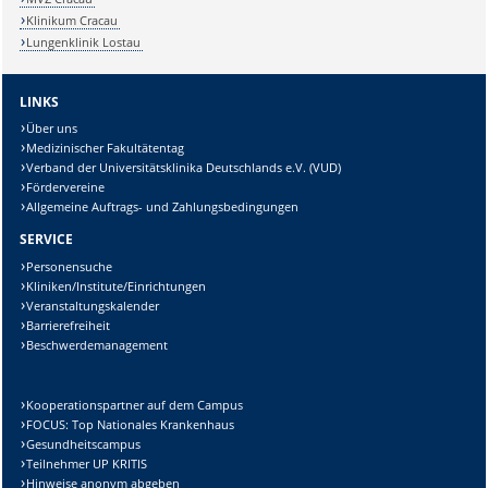
Klinikum Cracau
Lungenklinik Lostau
LINKS
Über uns
Medizinischer Fakultätentag
Verband der Universitätsklinika Deutschlands e.V. (VUD)
Fördervereine
Allgemeine Auftrags- und Zahlungsbedingungen
SERVICE
Personensuche
Kliniken/Institute/Einrichtungen
Veranstaltungskalender
Barrierefreiheit
Beschwerdemanagement
Kooperationspartner auf dem Campus
FOCUS: Top Nationales Krankenhaus
Gesundheitscampus
Teilnehmer UP KRITIS
Hinweise anonym abgeben