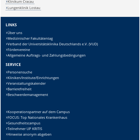
Klinikum Cracau
Lungenklinik Lostau
LINKS
Über uns
Medizinischer Fakultätentag
Verband der Universitätsklinika Deutschlands e.V. (VUD)
Fördervereine
Allgemeine Auftrags- und Zahlungsbedingungen
SERVICE
Personensuche
Kliniken/Institute/Einrichtungen
Veranstaltungskalender
Barrierefreiheit
Beschwerdemanagement
Kooperationspartner auf dem Campus
FOCUS: Top Nationales Krankenhaus
Gesundheitscampus
Teilnehmer UP KRITIS
Hinweise anonym abgeben