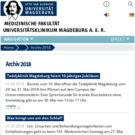
MEDIZINISCHE FAKULTÄT
UNIVERSITÄTSKLINIKUM MAGDEBURG A. ö. R.
INSTITUTE
Home
Archiv News
Archiv 2018
KLINIKEN
ZENTRALE EINRICHTUNGEN
Archiv 2018
FORSCHUNG
Teddyklinik Magdeburg feiert 10-jähriges Jubiläum
PRESSE
21.05.2018 -
Bereits zum 10. Mal öffnet die Teddyklinik Magdeburg vom
ÜBER UNS
29. bis 31. Mai 2018 ihre Pforten auf dem Campus der
INTERNATIONAL
Universitätsmedizin. Eine Sprechstunde für kranke Kuscheltiere ohne
INTRANET
Anmeldung gibt es am 30. Mai von 13 bis 17 Uhr.
mehr ...
Was bringt uns um den Schlaf?
21.05.2018 -
Um Ursachen und Behandlungsmöglichkeiten von
Schlafstörungen geht es beim 141. Medizinischen Sonntag am 27. Mai