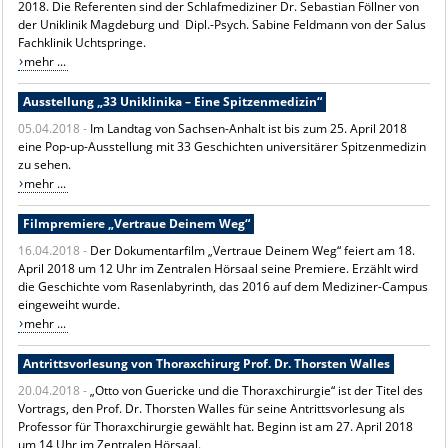
2018. Die Referenten sind der Schlafmediziner Dr. Sebastian Föllner von
der Uniklinik Magdeburg und Dipl.-Psych. Sabine Feldmann von der Salus
Fachklinik Uchtspringe.
mehr ...
Ausstellung „33 Uniklinika – Eine Spitzenmedizin“
05.04.2018 -
Im Landtag von Sachsen-Anhalt ist bis zum 25. April 2018
eine Pop-up-Ausstellung mit 33 Geschichten universitärer Spitzenmedizin
zu sehen.
mehr ...
Filmpremiere „Vertraue Deinem Weg“
16.04.2018 -
Der Dokumentarfilm „Vertraue Deinem Weg“ feiert am 18.
April 2018 um 12 Uhr im Zentralen Hörsaal seine Premiere. Erzählt wird
die Geschichte vom Rasenlabyrinth, das 2016 auf dem Mediziner-Campus
eingeweiht wurde.
mehr ...
Antrittsvorlesung von Thoraxchirurg Prof. Dr. Thorsten Walles
20.04.2018 -
„Otto von Guericke und die Thoraxchirurgie“ ist der Titel des
Vortrags, den Prof. Dr. Thorsten Walles für seine Antrittsvorlesung als
Professor für Thoraxchirurgie gewählt hat. Beginn ist am 27. April 2018
um 14 Uhr im Zentralen Hörsaal.