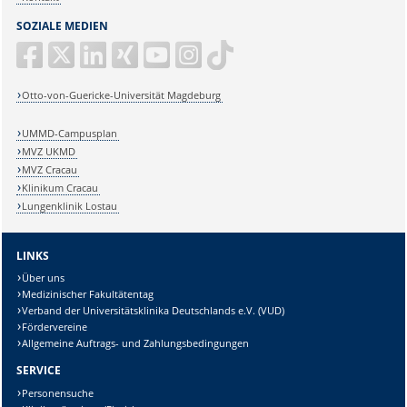
SOZIALE MEDIEN
Otto-von-Guericke-Universität Magdeburg
UMMD-Campusplan
MVZ UKMD
MVZ Cracau
Klinikum Cracau
Lungenklinik Lostau
LINKS
Über uns
Medizinischer Fakultätentag
Verband der Universitätsklinika Deutschlands e.V. (VUD)
Fördervereine
Allgemeine Auftrags- und Zahlungsbedingungen
SERVICE
Personensuche