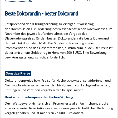
Beste Doktorandin - bester Doktorand
Entsprechend der
Ehrungsordnung §4
erfolgt auf Vorschlag
der
Kommission zur Förderung des wissenschaftlichen Nachwuchses
im
November des jeweils laufenden Jahres die Vergabe des
Dissertationspreises für den besten Doktoranden/ die beste Doktorandin
der Fakultät durch die OVGU. Die Mindestanforderung an die
Promovenden sind das Gesamtprädikat „summa cum laude“. Der Preis ist
dotiert mit einem Geldbetrag in Höhe von 500 EURO. Eine Bewerbung
bzw. Antragstellung ist nicht erforderlich.
Sonstige Preise
Doktorandenpreise bzw. Preise für Nachwuchswissenschaftlerinnen und
Nachwuchswissenschaftler werden häufig auch von Fachgesellschaften,
Stiftungen und Vereinen vergeben, wie beispielsweise:
Deutscher Studienpreis der Körber-Stiftung
Der
Wettbewerb
richtet sich an Promovierte aller Fachrichtungen, die
eine exzellente Dissertation von besonderer gesellschaftlicher Bedeutung
vorgelegt haben und ist mit bis zu 25.000 Euro dotiert.