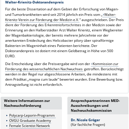
Walter-Krienitz-Doktorandenpreis
Für die beste Dissertation auf dem Gebiet der Erforschung von Magen-
und Tumorkrankheiten wird seit 2014 jährlich ein Preis vom „
Walter-
Krienitz-Verein zur Förderung der Medizin e.V.
“ ausgeschrieben. Der Preis
dient der Förderung des Erkenntnisfortschrittes in der Medizin sowie der
Erinnerung an den Halberstädter Arzt Walter Krienitz, einem Wegbereiter
der Magenbakteriologie, der bereits mehrere Jahrzehnte vor der
anerkannten Entdeckung des Helicobacter pilory über spiralförmige
Bakterien im Mageninhalt eines Patienten berichtete. Der
Doktorandenpreis ist dotiert mit einem Geldbetrag in Höhe von 500
EURO.
Die Entscheidung über die Preisvergabe wird von der
Kommission zur
Förderung des wissenschaftlichen Nachwuchses
getroffen. Berücksichtigt
werden in der Regel nur abgeschlossene Arbeiten, die mindestens mit
dem Prädikat „magna cum laude“ bewertet wurden. Eine Bewerbung bzw.
Antragstellung ist nicht erforderlich.
Weitere Informationen zur
Ansprechpartnerinnen MED-
Nachwuchsförderung
Ausschreibungen und
Nachwuchskommission
Polycarp-Leporin-Programm
Dr. Nicole Gröger
OVGU Graduate Academy
(für fachliche Fragen)
Female Scientist Network