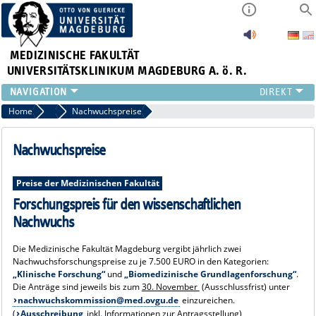
MEDIZINISCHE FAKULTÄT
UNIVERSITÄTSKLINIKUM MAGDEBURG A. ö. R.
INSTITUTE
Home
Forschungs- und Nachwuchsförderung
Nachwuchspreise
KLINIKEN
ZENTRALE EINRICHTUNGEN
Nachwuchspreise
FORSCHUNG
PRESSE
Preise der Medizinischen Fakultät
ÜBER UNS
Forschungspreis für den wissenschaftlichen
INTERNATIONAL
Nachwuchs
INTRANET
Die Medizinische Fakultät Magdeburg vergibt jährlich zwei
Nachwuchsforschungspreise zu je 7.500 EURO in den Kategorien:
„Klinische Forschung“
und
„Biomedizinische Grundlagenforschung“
.
Die Anträge sind jeweils bis zum
30. November
(Ausschlussfrist) unter
nachwuchskommission@med.ovgu.de
einzureichen.
(
Ausschreibung
inkl. Informationen zur Antragsstellung)