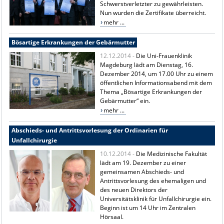
Schwerstverletzter zu gewährleisten.
Nun wurden die Zertifikate überreicht.
mehr ...
Bösartige Erkrankungen der Gebärmutter
12.12.2014 -
Die Uni-Frauenklinik
Magdeburg lädt am Dienstag, 16.
Dezember 2014, um 17.00 Uhr zu einem
öffentlichen Informationsabend mit dem
Thema „Bösartige Erkrankungen der
Gebärmutter“ ein.
mehr ...
Abschieds- und Antrittsvorlesung der Ordinarien für
Unfallchirurgie
10.12.2014 -
Die Medizinische Fakultät
lädt am 19. Dezember zu einer
gemeinsamen Abschieds- und
Antrittsvorlesung des ehemaligen und
des neuen Direktors der
Universitätsklinik für Unfallchirurgie ein.
Beginn ist um 14 Uhr im Zentralen
Hörsaal.