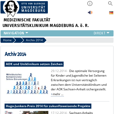
MEDIZINISCHE FAKULTÄT
UNIVERSITÄTSKLINIKUM MAGDEBURG A. ö. R.
INSTITUTE
Home
Archiv Pressemitteilungen
Archiv 2014
KLINIKEN
ZENTRALE EINRICHTUNGEN
Archiv 2014
FORSCHUNG
AOK und Uniklinikum setzen Zeichen
PRESSE
29.12.2014 -
Die optimale Versorgung
ÜBER UNS
für Kinder und Jugendliche bei Seltenen
INTERNATIONAL
Erkrankungen ist nun vertraglich
INTRANET
zwischen dem Universitätsklinikum und
der AOK Sachsen-Anhalt sichergestellt.
mehr ...
Hugo-Junkers-Preis 2014 für zukunftsweisende Projekte
17.12.2014 -
Sachsen-Anhalts