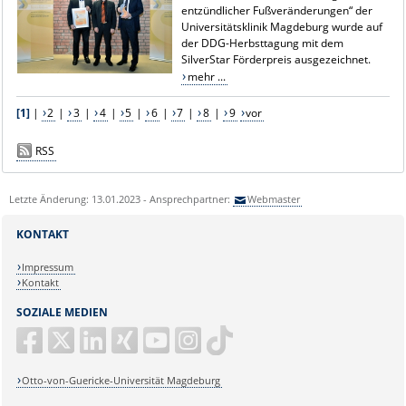
entzündlicher Fußveränderungen“ der
Universitätsklinik Magdeburg wurde auf
der DDG-Herbsttagung mit dem
SilverStar Förderpreis ausgezeichnet.
mehr ...
[1]
|
2
|
3
|
4
|
5
|
6
|
7
|
8
|
9
vor
RSS
Letzte Änderung: 13.01.2023 - Ansprechpartner:
Webmaster
KONTAKT
Impressum
Kontakt
SOZIALE MEDIEN
Otto-von-Guericke-Universität Magdeburg