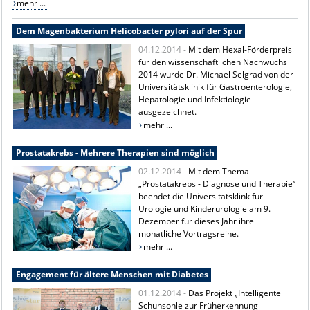
mehr ...
Dem Magenbakterium Helicobacter pylori auf der Spur
04.12.2014 -
Mit dem Hexal-Förderpreis
für den wissenschaftlichen Nachwuchs
2014 wurde Dr. Michael Selgrad von der
Universitätsklinik für Gastroenterologie,
Hepatologie und Infektiologie
ausgezeichnet.
mehr ...
Prostatakrebs - Mehrere Therapien sind möglich
02.12.2014 -
Mit dem Thema
„Prostatakrebs - Diagnose und Therapie“
beendet die Universitätsklink für
Urologie und Kinderurologie am 9.
Dezember für dieses Jahr ihre
monatliche Vortragsreihe.
mehr ...
Engagement für ältere Menschen mit Diabetes
01.12.2014 -
Das Projekt „Intelligente
Schuhsohle zur Früherkennung