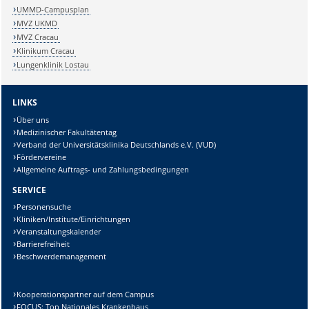
UMMD-Campusplan
MVZ UKMD
MVZ Cracau
Klinikum Cracau
Lungenklinik Lostau
LINKS
Über uns
Medizinischer Fakultätentag
Verband der Universitätsklinika Deutschlands e.V. (VUD)
Fördervereine
Allgemeine Auftrags- und Zahlungsbedingungen
SERVICE
Personensuche
Kliniken/Institute/Einrichtungen
Veranstaltungskalender
Barrierefreiheit
Beschwerdemanagement
Kooperationspartner auf dem Campus
FOCUS: Top Nationales Krankenhaus