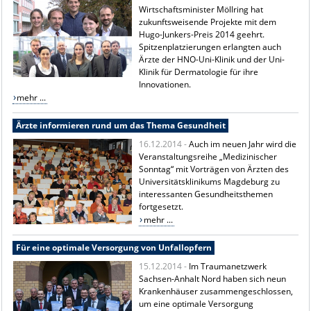
Wirtschaftsminister Möllring hat
zukunftsweisende Projekte mit dem
Hugo-Junkers-Preis 2014 geehrt.
Spitzenplatzierungen erlangten auch
Ärzte der HNO-Uni-Klinik und der Uni-
Klinik für Dermatologie für ihre
Innovationen.
mehr ...
Ärzte informieren rund um das Thema Gesundheit
16.12.2014 -
Auch im neuen Jahr wird die
Veranstaltungsreihe „Medizinischer
Sonntag“ mit Vorträgen von Ärzten des
Universitätsklinikums Magdeburg zu
interessanten Gesundheitsthemen
fortgesetzt.
mehr ...
Für eine optimale Versorgung von Unfallopfern
15.12.2014 -
Im Traumanetzwerk
Sachsen-Anhalt Nord haben sich neun
Krankenhäuser zusammengeschlossen,
um eine optimale Versorgung