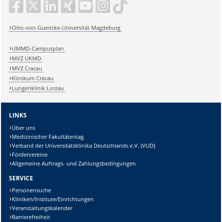
Otto-von-Guericke-Universität Magdeburg
UMMD-Campusplan
MVZ UKMD
MVZ Cracau
Klinikum Cracau
Lungenklinik Lostau
LINKS
Über uns
Medizinischer Fakultätentag
Verband der Universitätsklinika Deutschlands e.V. (VUD)
Fördervereine
Allgemeine Auftrags- und Zahlungsbedingungen
SERVICE
Personensuche
Kliniken/Institute/Einrichtungen
Veranstaltungskalender
Barrierefreiheit