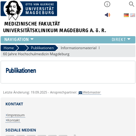
MEDIZINISCHE FAKULTÄT
UNIVERSITÄTSKLINIKUM MAGDEBURG A. ö. R.
INSTITUTE
Home
Presse
Publikationen
Informationsmaterial
60 Jahre Hochschulmedizin Magdeburg
KLINIKEN
ZENTRALE EINRICHTUNGEN
Publikationen
FORSCHUNG
PRESSE
ÜBER UNS
Letzte Änderung: 19.09.2025 - Ansprechpartner:
Webmaster
INTERNATIONAL
INTRANET
KONTAKT
Impressum
Kontakt
SOZIALE MEDIEN