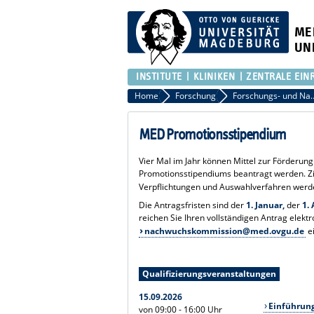
ME
UN
INSTITUTE
KLINIKEN
ZENTRALE EIN
Home
Forschung
Forschungs- und Na
MED Promotionsstipendium
Vier Mal im Jahr können Mittel zur Förderu
Promotionsstipendiums beantragt werden. Zi
Verpflichtungen und Auswahlverfahren werd
Die Antragsfristen sind der
1. Januar,
der
1. 
reichen Sie Ihren vollständigen Antrag elektr
nachwuchskommission@med.ovgu.de
e
Qualifizierungsveranstaltungen
15.09.2026
Einführung
von 09:00 - 16:00 Uhr