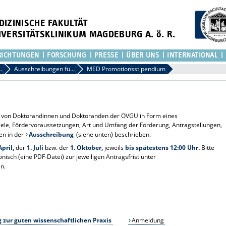
DIZINISCHE FAKULTÄT
IVERSITÄTSKLINIKUM MAGDEBURG A. ö. R.
RICHTUNGEN
FORSCHUNG
PRESSE
ÜBER UNS
INTERNATIONAL
chwuchsförderung
Ausschreibungen für den wissenschaftlichen Nachwuchs
MED Promotionsstipendium
ng von Doktorandinnen und Doktoranden der OVGU in Form eines
ele, Fördervoraussetzungen, Art und Umfang der Förderung, Antragstellungen,
en in der
Ausschreibung
(siehe unten) beschrieben.
April,
der
1. Juli
bzw. der
1. Oktober,
jeweils
bis spätestens 12:00 Uhr.
Bitte
onisch (eine PDF-Datei) zur jeweiligen Antragsfrist unter
in.
 zur guten wissenschaftlichen Praxis
Anmeldung