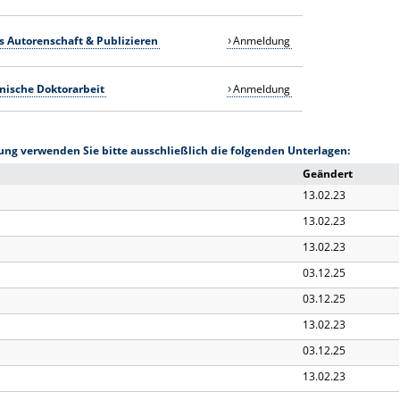
 Autorenschaft & Publizieren
Anmeldung
nische Doktorarbeit
Anmeldung
tung verwenden Sie bitte ausschließlich die folgenden Unterlagen:
Geändert
13.02.23
13.02.23
13.02.23
03.12.25
03.12.25
13.02.23
03.12.25
13.02.23