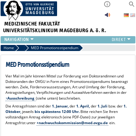
MEDIZINISCHE FAKULTÄT
UNIVERSITÄTSKLINIKUM MAGDEBURG A. ö. R.
INSTITUTE
Home
Ausschreibungen für den wissenschaftlichen Nachwuchs
MED Promotionsstipendium
KLINIKEN
ZENTRALE EINRICHTUNGEN
MED Promotionsstipendium
FORSCHUNG
Vier Mal im Jahr können Mittel zur Förderung von Doktorandinnen und
PRESSE
Doktoranden der OVGU in Form eines Promotionsstipendiums beantragt
ÜBER UNS
werden. Ziele, Fördervoraussetzungen, Art und Umfang der Förderung,
Antragstellungen, Verpflichtungen und Auswahlverfahren werden in der
INTERNATIONAL
Ausschreibung
(siehe unten) beschrieben.
INTRANET
Die Antragsfristen sind der
1. Januar,
der
1. April,
der
1. Juli
bzw. der
1.
Oktober,
jeweils
bis spätestens 12:00 Uhr.
Bitte reichen Sie Ihren
vollständigen Antrag elektronisch (eine PDF-Datei) zur jeweiligen
Antragsfrist unter
nachwuchskommission@med.ovgu.de
ein.