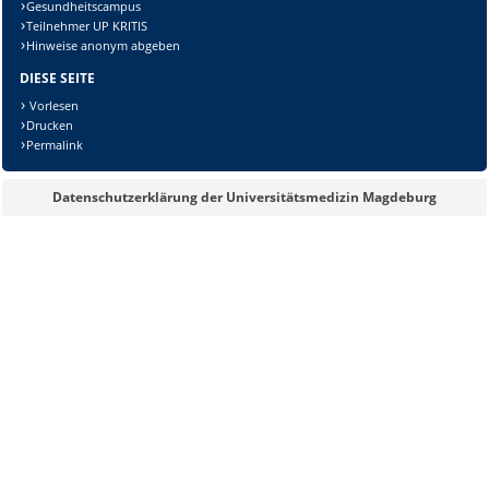
Gesundheitscampus
Teilnehmer UP KRITIS
Hinweise anonym abgeben
DIESE SEITE
Vorlesen
Drucken
Permalink
Datenschutzerklärung der Universitätsmedizin Magdeburg