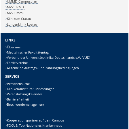
UMMD-Campusplan
MVZ UKMD
MVZ Cracau
Klinikum Cracau
Lungenklinik Lostau
LINKS
Über uns
Medizinischer Fakultätentag
Verband der Universitätsklinika Deutschlands e.V. (VUD)
Fördervereine
Allgemeine Auftrags- und Zahlungsbedingungen
SERVICE
Personensuche
Kliniken/Institute/Einrichtungen
Veranstaltungskalender
Barrierefreiheit
Beschwerdemanagement
Kooperationspartner auf dem Campus
FOCUS: Top Nationales Krankenhaus