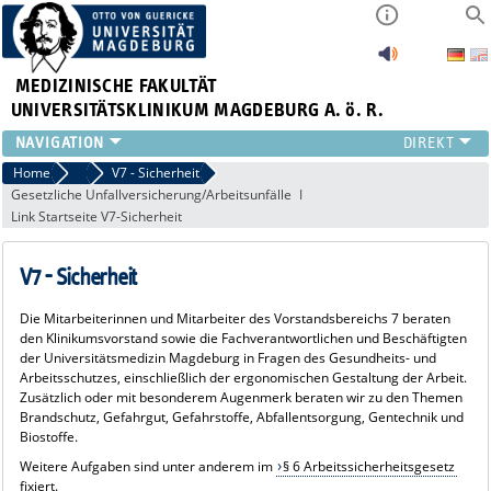
MEDIZINISCHE FAKULTÄT
UNIVERSITÄTSKLINIKUM MAGDEBURG A. ö. R.
INSTITUTE
Home
Vorstandsbereich 7 - Sicherheit und Gesundheit bei der Arbeit
V7 - Sicherheit
Gesetzliche Unfallversicherung/Arbeitsunfälle
KLINIKEN
Link Startseite V7-Sicherheit
ZENTRALE EINRICHTUNGEN
FORSCHUNG
V7 - Sicherheit
PRESSE
ÜBER UNS
Die Mitarbeiterinnen und Mitarbeiter des Vorstandsbereichs 7 beraten
INTERNATIONAL
den Klinikumsvorstand sowie die Fachverantwortlichen und Beschäftigten
der Universitätsmedizin Magdeburg in Fragen des Gesundheits- und
INTRANET
Arbeitsschutzes, einschließlich der ergonomischen Gestaltung der Arbeit.
Zusätzlich oder mit besonderem Augenmerk beraten wir zu den Themen
Brandschutz, Gefahrgut, Gefahrstoffe, Abfallentsorgung, Gentechnik und
Biostoffe.
Weitere Aufgaben sind unter anderem im
§ 6 Arbeitssicherheitsgesetz
fixiert.