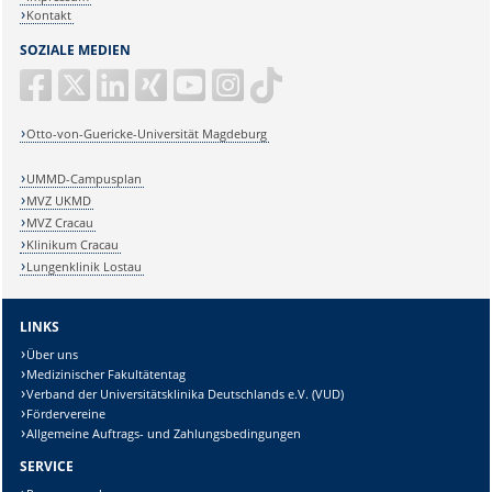
Kontakt
SOZIALE MEDIEN
Otto-von-Guericke-Universität Magdeburg
UMMD-Campusplan
MVZ UKMD
MVZ Cracau
Klinikum Cracau
Lungenklinik Lostau
LINKS
Über uns
Medizinischer Fakultätentag
Verband der Universitätsklinika Deutschlands e.V. (VUD)
Fördervereine
Allgemeine Auftrags- und Zahlungsbedingungen
SERVICE