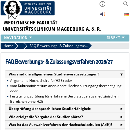
MEDIZINISCHE FAKULTÄT
UNIVERSITÄTSKLINIKUM MAGDEBURG A. ö. R.
INSTITUTE
Home
Bewerbung & Zulassung
FAQ Bewerbungs- & Zulassungsverfahren 2026/27
KLINIKEN
ZENTRALE EINRICHTUNGEN
FAQ Bewerbungs- & Zulassungsverfahren 2026/27
FORSCHUNG
Was sind die allgemeinen Studienvoraussetzungen?
PRESSE
‣
Allgemeine Hochschulreife (HZB) oder
ÜBER UNS
vom Kultusministerium anerkannte Hochschulzungangsberechtigung
INTERNATIONAL
oder
INTRANET
Feststellungsprüfung für erfahrene Berufstätige aus medizinischen
Bereichen ohne HZB
‣
Überprüfung der sprachlichen Studierfähigkeit
‣
Von allen Bewerbenden werden ausreichende Deutschkenntnisse, die
Wie erfolgt die Vergabe der Studienplätze?
zum Studium an einer Hochschule befähigen, verlangt.
‣
Die Vergabe der Studienplätze in Humanmedizin erfolgt durch die Stiftung
Was ist das Auswahlverfahren der Hochschulschulen (AdH)?
Bewerbende die ihre Studienqualifikation nicht an einer
für Hochschulzulassung (hochschulstart.de) für Bewerbende mit