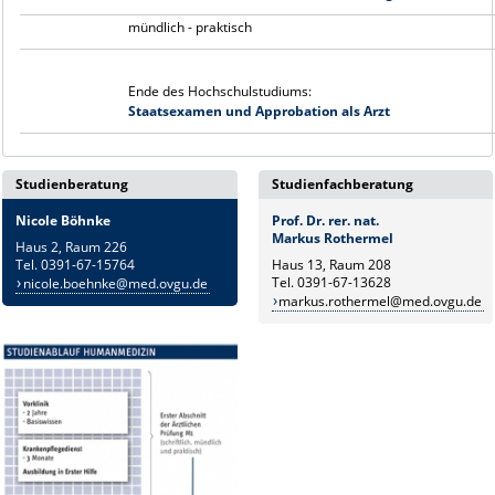
mündlich - praktisch
Ende des Hochschulstudiums:
Staatsexamen und Approbation als Arzt
Studienberatung
Studienfachberatung
Nicole Böhnke
Prof. Dr. rer. nat.
Markus Rothermel
Haus 2, Raum 226
Tel. 0391-67-15764
Haus 13, Raum 208
Tel. 0391-67-13628
nicole.boehnke@med.ovgu.de
markus.rothermel@med.ovgu.de