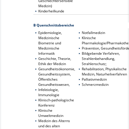
Geschlechtersensible
Medizin)
Kinderheilkunde
B Querschnittsbereiche
Epidemiologie,
Notfallmedizin
Medizinische
Klinische
Biometrie und
Pharmakologie/Pharmakothe
Medizinische
Prävention, Gesundheitsförd
Informatik
Bildgebende Verfahren,
Geschichte, Theorie,
Strahlenbehandlung,
Ethik der Medizin
Strahlenschutz;
Gesundheitsökonomie,
Rehabilitation, Physikalische
Gesundheitssystem,
Medizin, Naturheilverfahren
Öffentliches
Palliativmedizin
Gesundheitswesen,
Schmerzmedizin
Infektiologie,
Immunologie
Klinisch-pathologische
Konferenz
Klinische
Umweltmedizin
Medizin des Alterns
und des alten