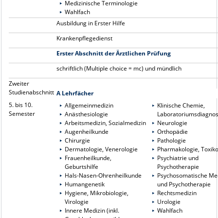
Medizinische Terminologie
Wahlfach
Ausbildung in Erster Hilfe
Krankenpflegedienst
Erster Abschnitt der Ärztlichen Prüfung
schriftlich (Multiple choice = mc) und mündlich
Zweiter
Studienabschnitt
A Lehrfächer
5. bis 10.
Allgemeinmedizin
Klinische Chemie,
Semester
Anästhesiologie
Laboratoriumsdiagnos
Arbeitsmedizin, Sozialmedizin
Neurologie
Augenheilkunde
Orthopädie
Chirurgie
Pathologie
Dermatologie, Venerologie
Pharmakologie, Toxiko
Frauenheilkunde,
Psychiatrie und
Geburtshilfe
Psychotherapie
Hals-Nasen-Ohrenheilkunde
Psychosomatische Me
Humangenetik
und Psychotherapie
Hygiene, Mikrobiologie,
Rechtsmedizin
Virologie
Urologie
Innere Medizin (inkl.
Wahlfach