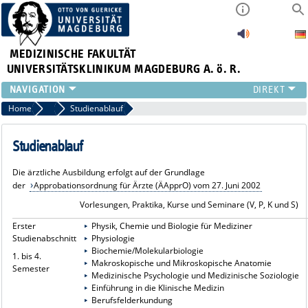
MEDIZINISCHE FAKULTÄT
UNIVERSITÄTSKLINIKUM MAGDEBURG A. ö. R.
INSTITUTE
Home
Humanmedizin (Staatsexamen)
Studienablauf
KLINIKEN
ZENTRALE EINRICHTUNGEN
Studienablauf
FORSCHUNG
Die ärztliche Ausbildung erfolgt auf der Grundlage
PRESSE
der
Approbationsordnung für Ärzte (ÄApprO) vom 27. Juni 2002
ÜBER UNS
Vorlesungen, Praktika, Kurse und Seminare (V, P, K und S)
INTERNATIONAL
Erster
Physik, Chemie und Biologie für Mediziner
INTRANET
Studienabschnitt
Physiologie
Biochemie/Molekularbiologie
1. bis 4.
Makroskopische und Mikroskopische Anatomie
Semester
Medizinische Psychologie und Medizinische Soziologie
Einführung in die Klinische Medizin
Berufsfelderkundung