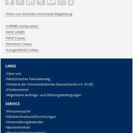
Otto-von-Guericke-Universität Magdeburg
UMMD-Campusplan
MVZ UKMD
MVZ Cracau
Klinikum Cracau
Lungenklinik Lostau
LINKS
Über uns
Medizinischer Fakultätentag
Verband der Universitätsklinika Deutschlands e.V. (VUD)
Fördervereine
Allgemeine Auftrags- und Zahlungsbedingungen
SERVICE
Personensuche
Kliniken/Institute/Einrichtungen
Veranstaltungskalender
Barrierefreiheit
Beschwerdemanagement