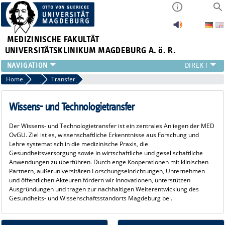
MEDIZINISCHE FAKULTÄT
UNIVERSITÄTSKLINIKUM MAGDEBURG A. ö. R.
INSTITUTE
Home
Forschung
Transfer
KLINIKEN
ZENTRALE EINRICHTUNGEN
Wissens- und Technologietransfer
FORSCHUNG
Der Wissens- und Technologietransfer ist ein zentrales Anliegen der MED
PRESSE
OvGU. Ziel ist es, wissenschaftliche Erkenntnisse aus Forschung und
ÜBER UNS
Lehre systematisch in die medizinische Praxis, die
Gesundheitsversorgung sowie in wirtschaftliche und gesellschaftliche
INTERNATIONAL
Anwendungen zu überführen. Durch enge Kooperationen mit klinischen
INTRANET
Partnern, außeruniversitären Forschungseinrichtungen, Unternehmen
und öffentlichen Akteuren fördern wir Innovationen, unterstützen
Ausgründungen und tragen zur nachhaltigen Weiterentwicklung des
Gesundheits- und Wissenschaftsstandorts Magdeburg bei.