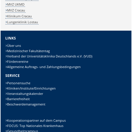
MVZ UKMD
MVZ Cracau
Klinikum Cracau
Lungenklinik Lostau
LINKS
Über uns
Medizinischer Fakultätentag
Verband der Universitätsklinika Deutschlands e.V. (VUD)
Fördervereine
Allgemeine Auftrags- und Zahlungsbedingungen
SERVICE
Personensuche
Kliniken/Institute/Einrichtungen
Veranstaltungskalender
Barrierefreiheit
Beschwerdemanagement
Kooperationspartner auf dem Campus
FOCUS: Top Nationales Krankenhaus
Gesundheitscampus