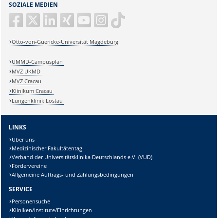
SOZIALE MEDIEN
Otto-von-Guericke-Universität Magdeburg
UMMD-Campusplan
MVZ UKMD
MVZ Cracau
Klinikum Cracau
Lungenklinik Lostau
LINKS
Über uns
Medizinischer Fakultätentag
Verband der Universitätsklinika Deutschlands e.V. (VUD)
Fördervereine
Allgemeine Auftrags- und Zahlungsbedingungen
SERVICE
Personensuche
Kliniken/Institute/Einrichtungen