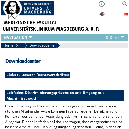
MEDIZINISCHE FAKULTÄT
UNIVERSITÄTSKLINIKUM MAGDEBURG A. ö. R.
INSTITUTE
Home
Dekanat: Willkommen an der Medizinischen Fakultät Magdeburg
Downloadcenter
KLINIKEN
ZENTRALE EINRICHTUNGEN
Downloadcenter
FORSCHUNG
PRESSE
Links zu unseren Rechtsvorschriften
ÜBER UNS
INTERNATIONAL
Leitfaden: Diskriminierungsprävention und Umgang mit
INTRANET
Machtmissbrauch
Diskriminierung und Grenzüberschreitungen sind keine Einzelfälle im
täglichen Miteinander — sie kommen in verschiedenen Bereichen und
Kontexten der Lehre, der Ausbildung oder im klinischen und forschenden
Alltag vor. Dieser Leitfaden soll dazu beitragen, dass wir gemeinsam eine
bessere Arbeits- und Ausbildungsumgebung schaffen — eine, in der sich