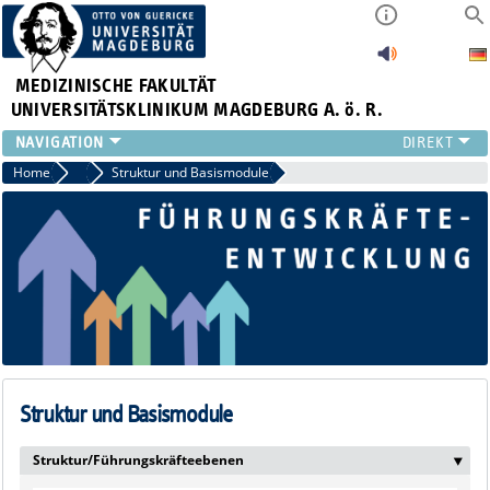
MEDIZINISCHE FAKULTÄT
UNIVERSITÄTSKLINIKUM MAGDEBURG A. ö. R.
INSTITUTE
Home
Führungskräfteentwicklung
Struktur und Basismodule
KLINIKEN
ZENTRALE EINRICHTUNGEN
FORSCHUNG
PRESSE
ÜBER UNS
INTERNATIONAL
INTRANET
Struktur und Basismodule
Struktur/Führungskräfteebenen
‣