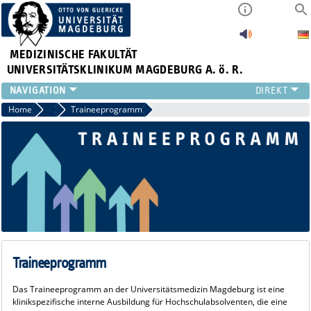
MEDIZINISCHE FAKULTÄT
UNIVERSITÄTSKLINIKUM MAGDEBURG A. ö. R.
INSTITUTE
Home
Führungskräfteentwicklung
Traineeprogramm
KLINIKEN
ZENTRALE EINRICHTUNGEN
FORSCHUNG
PRESSE
ÜBER UNS
INTERNATIONAL
INTRANET
Traineeprogramm
Das Traineeprogramm an der Universitätsmedizin Magdeburg ist eine
klinikspezifische interne Ausbildung für Hochschulabsolventen, die eine