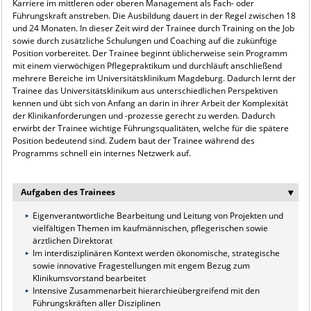
Karriere im mittleren oder oberen Management als Fach- oder
Führungskraft anstreben. Die Ausbildung dauert in der Regel zwischen 18
und 24 Monaten. In dieser Zeit wird der Trainee durch Training on the Job
sowie durch zusätzliche Schulungen und Coaching auf die zukünftige
Position vorbereitet. Der Trainee beginnt üblicherweise sein Programm
mit einem vierwöchigen Pflegepraktikum und durchläuft anschließend
mehrere Bereiche im Universitätsklinikum Magdeburg. Dadurch lernt der
Trainee das Universitätsklinikum aus unterschiedlichen Perspektiven
kennen und übt sich von Anfang an darin in ihrer Arbeit der Komplexität
der Klinikanforderungen und -prozesse gerecht zu werden. Dadurch
erwirbt der Trainee wichtige Führungsqualitäten, welche für die spätere
Position bedeutend sind. Zudem baut der Trainee während des
Programms schnell ein internes Netzwerk auf.
Aufgaben des Trainees
‣
Eigenverantwortliche Bearbeitung und Leitung von Projekten und
vielfältigen Themen im kaufmännischen, pflegerischen sowie
ärztlichen Direktorat
Im interdisziplinären Kontext werden ökonomische, strategische
sowie innovative Fragestellungen mit engem Bezug zum
Klinikumsvorstand bearbeitet
Intensive Zusammenarbeit hierarchieübergreifend mit den
Führungskräften aller Disziplinen