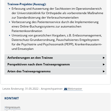
Trainee-Projekte (Auszug):
Erfassung und Auswertung der Sachkosten im Operationsbereich
der Universitätsklinik für Orthopädie als vorbereitende Maßnahme
zur Standardisierung der Verbrauchsmaterialien
Verbesserung des Patientenservice durch die Implementierung
eines Online-Buchungssystems zur automatischen
Patientenkoordination
Umsetzung von gesetzlichen Vorgaben, z.B. Entlassmanagement,
Datenschutz-Grundverordnung, Pauschalisiertes Entgeltsystem
für die Psychiatrie und Psychosomatik (PEPP), Krankenhausalarm-
und Einsatzplan
‣
Anforderungen an den Trainee
‣
Perspektiven nach dem Traineeprogramm
Überdurchschnittlicher Hochschulabsolvent der Studienrichtung
‣
Betriebswirtschaftslehre, Gesundheitsmanagement,
Arten des Traineeprogramms
Sehr gute Übernahmechancen in ein unbefristetes
Medizininformatik/-technik oder einer äquivalenten Ausrichtung
Arbeitsverhältnis
Begeisterung für das Gesundheitswesen, idealerweise erste
Vertiefte Kenntnisse im Change-Management sowie im Projekt-
praktische Erfahrungen
und Prozessmanagement
Sehr gute Kenntnisse in MS Office-Anwendungen
Letzte Änderung: 31.05.2022 - Ansprechpartner:
Webmaster
Leitung eines eigenen Bereiches mit einem festen Team
Starke Affinität, umfangreiche und komplexe Zusammenhänge in
Einfluss auf die Zukunft des Universitätsklinikums
kurzer Zeit zu analysieren
KONTAKT
Langfristige Entwicklungsmöglichkeiten an einem
Ausgeprägtes konzeptionelles Denkvermögen sowie eine
zukunftsorientierten Universitätsklinikum der Maximalversorgung
selbstständige und interdisziplinäre Arbeitsweise
Impressum
Sehr hohe Belastbarkeit, Engagement und Einsatzbereitschaft