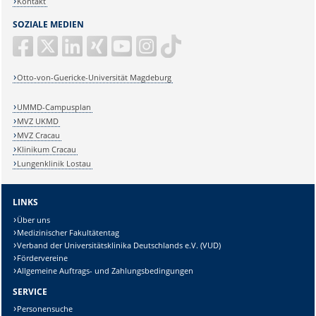
Kontakt
auch in fachfremden Themen
SOZIALE MEDIEN
Sicheres Auftreten, hohe Kommunikationsfähigkeit sowie
Bereitschaft Verantwortung zu übernehmen
Generalistisches Traineeprogramm
Ausbildung zum Generalisten
Otto-von-Guericke-Universität Magdeburg
Gesamtüberblick über das Universitätsklinikum und die
Medizinische Fakultät
UMMD-Campusplan
Erweiterung der Kompetenzen und Fähigkeiten in fachfremden
MVZ UKMD
Themen durch Job-Rotation
Raum zur Entfaltung der Talente
MVZ Cracau
Offene Zielposition am Anfang
Klinikum Cracau
Lungenklinik Lostau
LINKS
Über uns
Medizinischer Fakultätentag
Verband der Universitätsklinika Deutschlands e.V. (VUD)
Fördervereine
Allgemeine Auftrags- und Zahlungsbedingungen
SERVICE
Personensuche