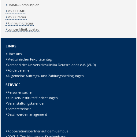
UMMD-Campusplan
MVZ UKMD
MVZ Cracau
Klinikum Cracau
Lungenklinik Lostau
LINKS
Über uns
Medizinischer Fakultätentag
Verband der Universitätsklinika Deutschlands e.V. (VUD)
Fördervereine
Allgemeine Auftrags- und Zahlungsbedingungen
SERVICE
Personensuche
Kliniken/Institute/Einrichtungen
Veranstaltungskalender
Barrierefreiheit
Beschwerdemanagement
Kooperationspartner auf dem Campus
FOCUS: Top Nationales Krankenhaus