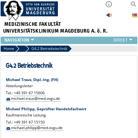
MEDIZINISCHE FAKULTÄT
UNIVERSITÄTSKLINIKUM MAGDEBURG A. ö. R.
INSTITUTE
Home
Team
G4.2 Betriebstechnik
KLINIKEN
ZENTRALE EINRICHTUNGEN
G4.2 Betriebstechnik
FORSCHUNG
PRESSE
Michael Traus, Dipl.-Ing. (FH)
Abteilungsleiter
ÜBER UNS
Tel.:
+49 391 67 15606
INTERNATIONAL
michael.traus@med.ovgu.de
INTRANET
Michael Philipp, Geprüfter Handelsfachwirt
Kaufmännische Leitung
Tel.:
+49 391 67 15150
michael.philipp@med.ovgu.de