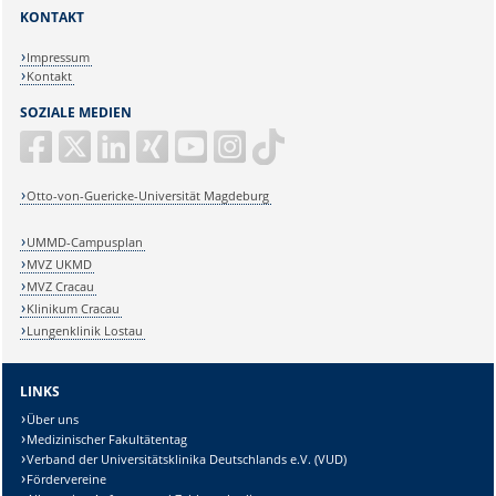
KONTAKT
Impressum
Kontakt
SOZIALE MEDIEN
Otto-von-Guericke-Universität Magdeburg
UMMD-Campusplan
MVZ UKMD
MVZ Cracau
Klinikum Cracau
Lungenklinik Lostau
LINKS
Über uns
Medizinischer Fakultätentag
Verband der Universitätsklinika Deutschlands e.V. (VUD)
Fördervereine