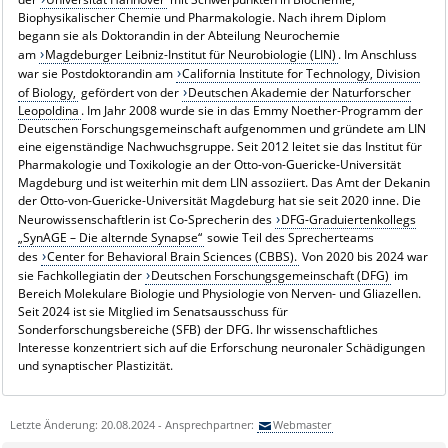
Biophysikalischer Chemie und Pharmakologie. Nach ihrem Diplom
begann sie als Doktorandin in der Abteilung Neurochemie
am
Magdeburger Leibniz-Institut für Neurobiologie (LIN)
. Im Anschluss
war sie Postdoktorandin am
California Institute for Technology, Division
of Biology,
gefördert von der
Deutschen Akademie der Naturforscher
Leopoldina
. Im Jahr 2008 wurde sie in das Emmy Noether-Programm der
Deutschen Forschungsgemeinschaft aufgenommen und gründete am LIN
eine eigenständige Nachwuchsgruppe. Seit 2012 leitet sie das Institut für
Pharmakologie und Toxikologie an der Otto-von-Guericke-Universität
Magdeburg und ist weiterhin mit dem LIN assoziiert. Das Amt der Dekanin
der Otto-von-Guericke-Universität Magdeburg hat sie seit 2020 inne. Die
Neurowissenschaftlerin ist Co-Sprecherin des
DFG-Graduiertenkollegs
„SynAGE – Die alternde Synapse“
sowie Teil des Sprecherteams
des
Center for Behavioral Brain Sciences (CBBS).
Von 2020 bis 2024 war
sie Fachkollegiatin der
Deutschen Forschungsgemeinschaft (DFG)
im
Bereich Molekulare Biologie und Physiologie von Nerven- und Gliazellen.
Seit 2024 ist sie Mitglied im Senatsausschuss für
Sonderforschungsbereiche (SFB) der DFG. Ihr wissenschaftliches
Interesse konzentriert sich auf die Erforschung neuronaler Schädigungen
und synaptischer Plastizität.
Letzte Änderung: 20.08.2024 - Ansprechpartner:
Webmaster