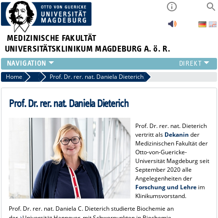
MEDIZINISCHE FAKULTÄT
UNIVERSITÄTSKLINIKUM MAGDEBURG A. ö. R.
INSTITUTE
Home
Klinikumsvorstand
Prof. Dr. rer. nat. Daniela Dieterich
KLINIKEN
ZENTRALE EINRICHTUNGEN
Prof. Dr. rer. nat. Daniela Dieterich
FORSCHUNG
PRESSE
Prof. Dr. rer. nat. Dieterich
vertritt als
Dekanin
der
ÜBER UNS
Medizinischen Fakultät der
INTERNATIONAL
Otto-von-Guericke-
Universität Magdeburg seit
INTRANET
September 2020 alle
Angelegenheiten der
Forschung und Lehre
im
Klinikumsvorstand.
Prof. Dr. rer. nat. Daniela C. Dieterich studierte Biochemie an
der
Universität Hannover
mit Schwerpunkten in Biochemie,