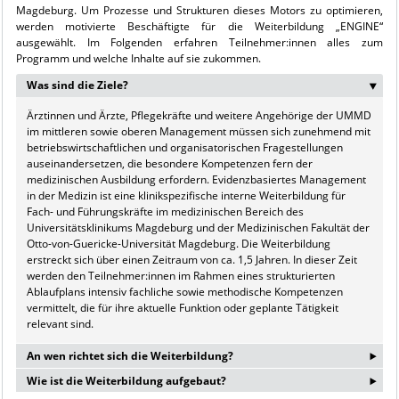
Magdeburg. Um Prozesse und Strukturen dieses Motors zu optimieren,
werden motivierte Beschäftigte für die Weiterbildung „ENGINE“
ausgewählt. Im Folgenden erfahren Teilnehmer:innen alles zum
Programm und welche Inhalte auf sie zukommen.
Was sind die Ziele?
‣
Ärztinnen und Ärzte, Pflegekräfte und weitere Angehörige der UMMD
im mittleren sowie oberen Management müssen sich zunehmend mit
betriebswirtschaftlichen und organisatorischen Fragestellungen
auseinandersetzen, die besondere Kompetenzen fern der
medizinischen Ausbildung erfordern. Evidenzbasiertes Management
in der Medizin ist eine klinikspezifische interne Weiterbildung für
Fach- und Führungskräfte im medizinischen Bereich des
Universitätsklinikums Magdeburg und der Medizinischen Fakultät der
Otto-von-Guericke-Universität Magdeburg. Die Weiterbildung
erstreckt sich über einen Zeitraum von ca. 1,5 Jahren. In dieser Zeit
werden den Teilnehmer:innen im Rahmen eines strukturierten
Ablaufplans intensiv fachliche sowie methodische Kompetenzen
vermittelt, die für ihre aktuelle Funktion oder geplante Tätigkeit
relevant sind.
‣
An wen richtet sich die Weiterbildung?
‣
Wie ist die Weiterbildung aufgebaut?
Die Weiterbildung richtet sich vorranging an angehende sowie