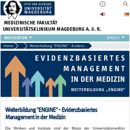
MEDIZINISCHE FAKULTÄT
UNIVERSITÄTSKLINIKUM MAGDEBURG A. ö. R.
INSTITUTE
Home
Führungskräfteentwicklung
Weiterbildung "ENGINE" - Evidenzbasiertes Management in der Medizin
KLINIKEN
ZENTRALE EINRICHTUNGEN
FORSCHUNG
PRESSE
ÜBER UNS
INTERNATIONAL
INTRANET
Weiterbildung "ENGINE" - Evidenzbasiertes
Management in der Medizin
Die Kliniken und Institute sind der Motor der Universitätsmedizin