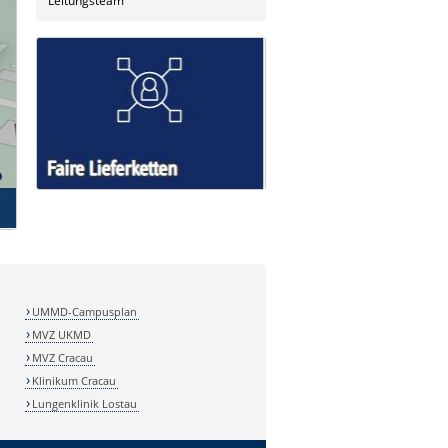
Leitungsteam
UMMD-Campusplan
MVZ UKMD
MVZ Cracau
Klinikum Cracau
Lungenklinik Lostau