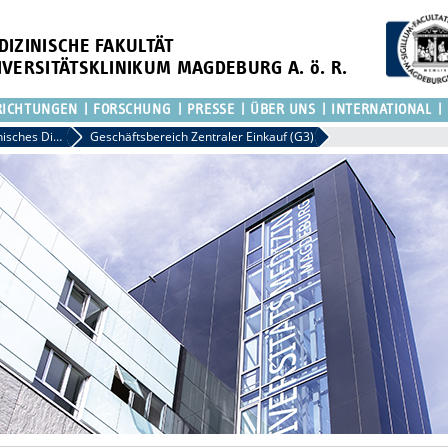
DIZINISCHE FAKULTÄT
IVERSITÄTSKLINIKUM MAGDEBURG A. ö. R.
RICHTUNGEN
FORSCHUNG
PRESSE
ÜBER UNS
INTERNATIONAL
Kaufmännisches Direktorat
Geschäftsbereich Zentraler Einkauf (G3)