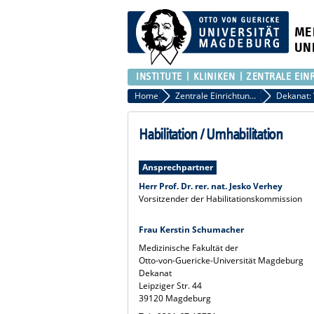
ME
UN
INSTITUTE
KLINIKEN
ZENTRALE EIN
Home
Zentrale Einrichtungen
Habilitation / Umhabilitation
Ansprechpartner
Herr Prof. Dr. rer. nat. Jesko Verhey
Vorsitzender der Habilitationskommission
Frau Kerstin Schumacher
Medizinische Fakultät der
Otto-von-Guericke-Universität Magdeburg
Dekanat
Leipziger Str. 44
39120 Magdeburg