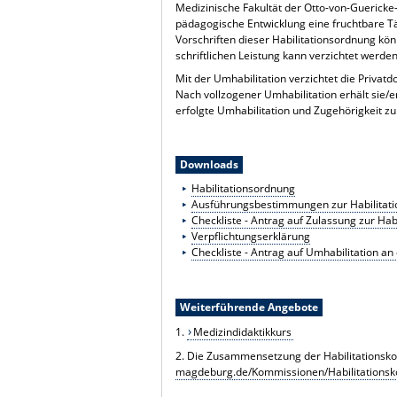
Medizinische Fakultät der Otto-von-Guericke-
pädagogische Entwicklung eine fruchtbare Tä
Vorschriften dieser Habilitationsordnung k
schriftlichen Leistung kann verzichtet werden
Mit der Umhabilitation verzichtet die Privatd
Nach vollzogener Umhabilitation erhält sie/
erfolgte Umhabilitation und Zugehörigkeit z
Downloads
Habilitationsordnung
Ausführungsbestimmungen zur Habilitat
Checkliste - Antrag auf Zulassung zur Habi
Verpflichtungserklärung
Checkliste - Antrag auf Umhabilitation a
Weiterführende Angebote
1.
Medizindidaktikkurs
2. Die Zusammensetzung der Habilitationskom
magdeburg.de/Kommissionen/Habilitationsk