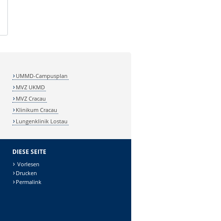
UMMD-Campusplan
MVZ UKMD
MVZ Cracau
Klinikum Cracau
Lungenklinik Lostau
DIESE SEITE
Vorlesen
Drucken
Permalink