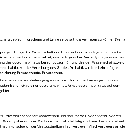
nschaftsgebiet in Forschung und Lehre selbstständig vertreten zu können (Venia
jähriger Tätigkeit in Wissenschaft und Lehre auf der Grundlage einer positiv
Arbeit auf medizinischem Gebiet, ihrer erfolgreichen Verteidigung sowie eines
hung des doctor habilitatus berechtigt zur Führung des den Wissenschaftszweig
ed. habil.). Mit der Verleihung des Grades Dr. habil. wird die Lehrbefugnis
zeichnung Privatdozentin/ Privatdozent.
die einen anderen Studiengang als den der Humanmedizin abgeschlossen
kademischen Grad einer doctora habilitata/eines doctor habilitatus auf dem
ebiet.
, Privatdozentinnen/Privatdozenten und habilitierte Doktorinnen/Doktoren
 Wirkungsbereich der Medizinischen Fakultät tätig sind, vom Fakultätsrat auf
nach Konsultation der/des zuständigen Fachvertreterin/Fachvertreters an die