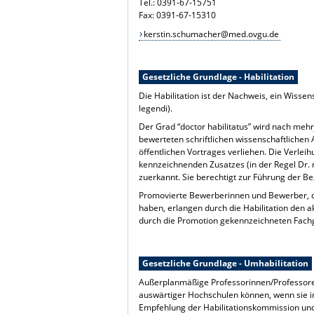
Tel.: 0391-67-15751
Fax: 0391-67-15310
kerstin.schumacher@med.ovgu.de
Gesetzliche Grundlage - Habilitation
Die Habilitation ist der Nachweis, ein Wisse
legendi).
Der Grad “doctor habilitatus” wird nach mehr
bewerteten schriftlichen wissenschaftlichen 
öffentlichen Vortrages verliehen. Die Verlei
kennzeichnenden Zusatzes (in der Regel Dr. m
zuerkannt. Sie berechtigt zur Führung der Be
Promovierte Bewerberinnen und Bewerber, 
haben, erlangen durch die Habilitation den a
durch die Promotion gekennzeichneten Fachg
Gesetzliche Grundlage - Umhabilitation
Außerplanmäßige Professorinnen/Professoren
auswärtiger Hochschulen können, wenn sie im
Empfehlung der Habilitationskommission und 