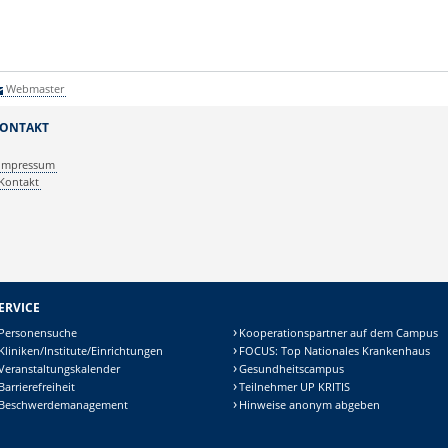
Webmaster
ONTAKT
Impressum
Kontakt
ERVICE
Personensuche
Kooperationspartner auf dem Campus
Kliniken/Institute/Einrichtungen
FOCUS: Top Nationales Krankenhaus
Veranstaltungskalender
Gesundheitscampus
Barrierefreiheit
Teilnehmer UP KRITIS
Beschwerdemanagement
Hinweise anonym abgeben