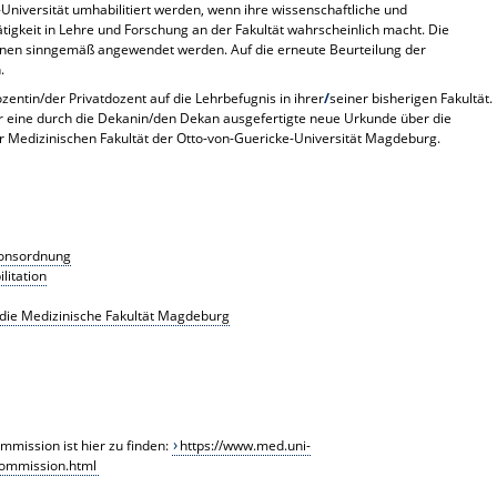
Universität umhabilitiert werden, wenn ihre wissenschaftliche und
tigkeit in Lehre und Forschung
an
der Fakultät wahrscheinlich macht. Die
önnen sinngemäß angewendet werden. Auf die erneute Beurteilung der
.
ozentin/der Privatdozent auf die Lehrbefugnis in ihrer
/
seiner bisherigen Fakultät.
er eine durch die Dekanin/den Dekan ausgefertigte neue Urkunde über die
ur Medizinischen Fakultät der Otto-von-Guericke-Universität Magdeburg.
ionsordnung
litation
n die Medizinische Fakultät Magdeburg
mission ist hier zu finden:
https://www.med.uni-
ommission.html