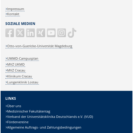
Impressum
Kontakt
SOZIALE MEDIEN
Otto-von-Guericke-Universität Magdeburg
UMMD-Campusplan
MVZ UKMD
MVZ Cracau
Klinikum Cracau
Lungenklinik Lostau
LINKS
Über uns
Medizinischer Fakultätentag
Verband der Universitätsklinika Deutschlands e.V. (VUD)
Fördervereine
Allgemeine Auftrags- und Zahlungsbedingungen