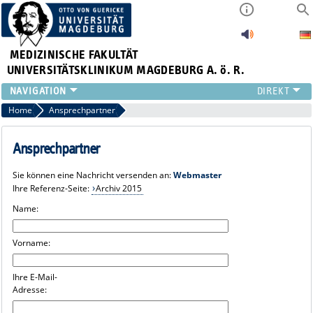
MEDIZINISCHE FAKULTÄT
UNIVERSITÄTSKLINIKUM MAGDEBURG A. ö. R.
INSTITUTE
Home
Ansprechpartner
KLINIKEN
ZENTRALE EINRICHTUNGEN
Ansprechpartner
FORSCHUNG
Sie können eine Nachricht versenden an:
Webmaster
PRESSE
Ihre Referenz-Seite:
Archiv 2015
ÜBER UNS
Name:
INTERNATIONAL
INTRANET
Vorname:
Ihre E-Mail-
Adresse: