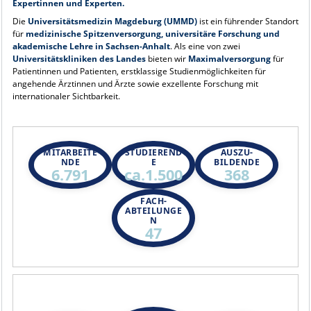
Expertinnen und Experten.
Die
Universitätsmedizin Magdeburg (UMMD)
ist ein führender Standort
für
medizinische Spitzenversorgung, universitäre Forschung und
akademische Lehre in Sachsen-Anhalt
. Als eine von zwei
Universitätskliniken des Landes
bieten wir
Maximalversorgung
für
Patientinnen und Patienten, erstklassige Studienmöglichkeiten für
angehende Ärztinnen und Ärzte sowie exzellente Forschung mit
internationaler Sichtbarkeit.
MITARBEITE
STUDIEREND
AUSZU-
NDE
E
BILDENDE
6.791
ca.1.500
368
FACH-
ABTEILUNGE
N
47