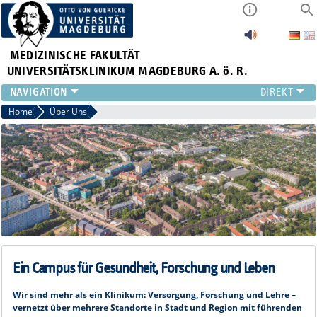
MEDIZINISCHE FAKULTÄT
UNIVERSITÄTSKLINIKUM MAGDEBURG A. ö. R.
INSTITUTE
Home
Über Uns
KLINIKEN
ZENTRALE EINRICHTUNGEN
FORSCHUNG
PRESSE
ÜBER UNS
INTERNATIONAL
INTRANET
Ein Campus für Gesundheit, Forschung und Leben
Wir sind mehr als ein Klinikum: Versorgung, Forschung und Lehre –
vernetzt über mehrere Standorte in Stadt und Region mit führenden