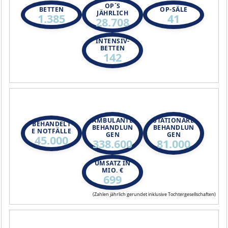
OP´S
BETTEN
OP-SÄLE
JÄHRLICH
1.385
41
28.708
INTENSIV-
BETTEN
142
AMBULANTE
STATIONÄRE
BEHANDELT
BEHANDLUN
BEHANDLUN
E NOTFÄLLE
GEN
GEN
45.000
338.600
81.000
UMSATZ IN
MIO. €
699
(Zahlen jährlich gerundet inklusive Tochtergesellschaften)