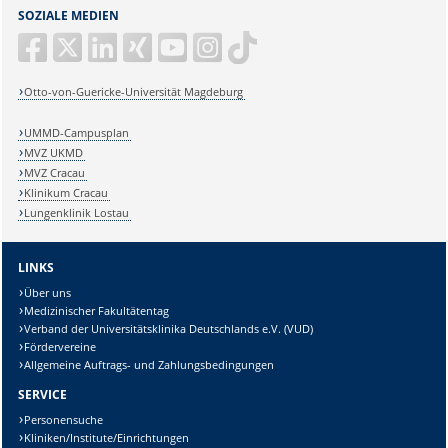
SOZIALE MEDIEN
Otto-von-Guericke-Universität Magdeburg
UMMD-Campusplan
MVZ UKMD
MVZ Cracau
Klinikum Cracau
Lungenklinik Lostau
LINKS
Über uns
Medizinischer Fakultätentag
Verband der Universitätsklinika Deutschlands e.V. (VUD)
Fördervereine
Allgemeine Auftrags- und Zahlungsbedingungen
SERVICE
Personensuche
Kliniken/Institute/Einrichtungen