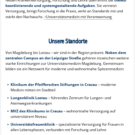
Neben Krankenversorgung, Forschung und Lehre übernimmt die
UMMD
koordinierende und systemgestaltende Aufgaben
. Sie vernetzt
Versorgung, bringt Forschung in die Praxis, wirkt an Standards mit und
stärkt den Nachwuchs.
Universitätsmedizin mit Verantwortung
Unsere Standorte
Von Magdeburg bis Lostau – wir sind in der Region präsent.
Neben dem
zentralen Campus an der Leipziger Straße
gehören inzwischen weitere
starke Einrichtungen zur Universitätsmedizin Magdeburg. Gemeinsam
bilden sie ein Netzwerk für moderne und wohnortnahe Spitzenmedizin:
Klinikum der Pfeifferschen Stiftungen in Cracau
– moderne
Medizin mitten im Stadtteil
Lungenklinik Lostau
– führendes Zentrum für Lungen- und
Atemwegserkrankungen
MVZ des Klinikums in Cracau
– wohnortnahe Versorgung auf
universitärem Niveau
Universitätsfrauenklinik
– spezialisierte Versorgung für Frauen in
allen Lebensphasen, verbunden mit Forschung und Lehre