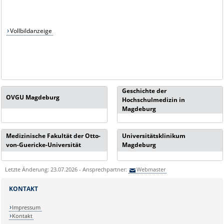
Vollbildanzeige
Geschichte der
OVGU Magdeburg
Hochschulmedizin in
Magdeburg
Medizinische Fakultät der Otto-
Universitätsklinikum
von-Guericke-Universität
Magdeburg
Letzte Änderung: 23.07.2026 - Ansprechpartner:
Webmaster
KONTAKT
Impressum
Kontakt