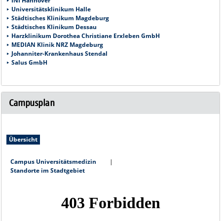
INI Hannover
Universitätsklinikum Halle
Städtisches Klinikum Magdeburg
Städtisches Klinikum Dessau
Harzklinikum Dorothea Christiane Erxleben GmbH
MEDIAN Klinik NRZ Magdeburg
Johanniter-Krankenhaus Stendal
Salus GmbH
Campusplan
Übersicht
Campus Universitätsmedizin
Standorte im Stadtgebiet