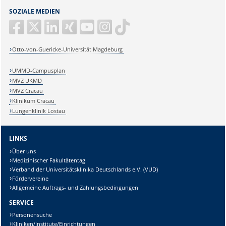
SOZIALE MEDIEN
Otto-von-Guericke-Universität Magdeburg
UMMD-Campusplan
MVZ UKMD
MVZ Cracau
Klinikum Cracau
Lungenklinik Lostau
LINKS
Über uns
Medizinischer Fakultätentag
Verband der Universitätsklinika Deutschlands e.V. (VUD)
Fördervereine
Allgemeine Auftrags- und Zahlungsbedingungen
SERVICE
Personensuche
Kliniken/Institute/Einrichtungen