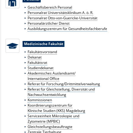
Geschäftsbereich Personal
Personalrat Universitätsklinikum A. ö. R.
Personalrat Otto-von-Guericke-Universität
Personalärztlicher Dienst
Ausbildungszentrum für Gesundheitsfachberufe
Medizinische Fakultät
Fakultätsvorstand
Dekanat
Fakultätsrat
Studiendekanat
Akademisches Auslandsamt/
International Office
Referat für Forschung/Drittmittelverwaltung
Referat für Gleichstellung, Diversität und
Nachwuchsentwicklung
Kommissionen
Koordinierungszentrum für
Klinische Studien (KKS) Magdeburg
Serviceeinheit Mikroskopie und
Zytometrie (MPBIC)
Gleichstellungsbeauftragte
Zentrale Tierhaltung