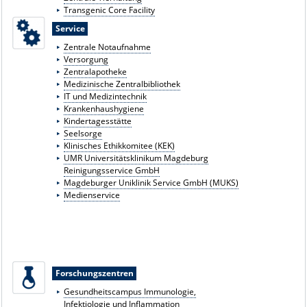
Transgenic Core Facility
Service
Zentrale Notaufnahme
Versorgung
Zentralapotheke
Medizinische Zentralbibliothek
IT und Medizintechnik
Krankenhaushygiene
Kindertagesstätte
Seelsorge
Klinisches Ethikkomitee (KEK)
UMR Universitätsklinikum Magdeburg
Reinigungsservice GmbH
Magdeburger Uniklinik Service GmbH (MUKS)
Medienservice
Forschungszentren
Gesundheitscampus Immunologie,
Infektiologie und Inflammation