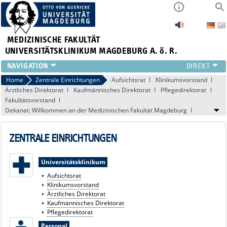
MEDIZINISCHE FAKULTÄT
UNIVERSITÄTSKLINIKUM MAGDEBURG A. ö. R.
INSTITUTE
Home
Zentrale Einrichtungen
Aufsichtsrat
Klinikumsvorstand
Ärztliches Direktorat
Kaufmännisches Direktorat
Pflegedirektorat
KLINIKEN
Fakultätsvorstand
ZENTRALE EINRICHTUNGEN
Dekanat: Willkommen an der Medizinischen Fakultät Magdeburg
FORSCHUNG
PRESSE
ZENTRALE EINRICHTUNGEN
ÜBER UNS
INTERNATIONAL
Universitätsklinikum
INTRANET
Aufsichtsrat
Klinikumsvorstand
Ärztliches Direktorat
Kaufmännisches Direktorat
Pflegedirektorat
Personal