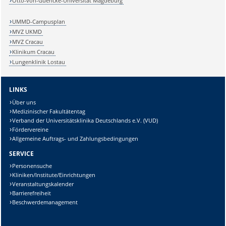
Otto-von-Guericke-Universität Magdeburg
UMMD-Campusplan
MVZ UKMD
MVZ Cracau
Klinikum Cracau
Lungenklinik Lostau
LINKS
Über uns
Medizinischer Fakultätentag
Verband der Universitätsklinika Deutschlands e.V. (VUD)
Fördervereine
Allgemeine Auftrags- und Zahlungsbedingungen
SERVICE
Personensuche
Kliniken/Institute/Einrichtungen
Veranstaltungskalender
Barrierefreiheit
Beschwerdemanagement