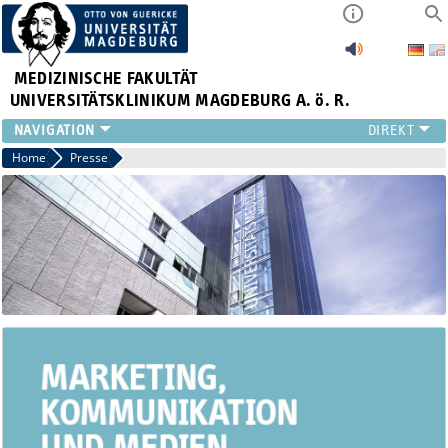
MEDIZINISCHE FAKULTÄT
UNIVERSITÄTSKLINIKUM MAGDEBURG A. ö. R.
INSTITUTE
Home
Presse
KLINIKEN
ZENTRALE EINRICHTUNGEN
FORSCHUNG
PRESSE
ÜBER UNS
INTERNATIONAL
INTRANET